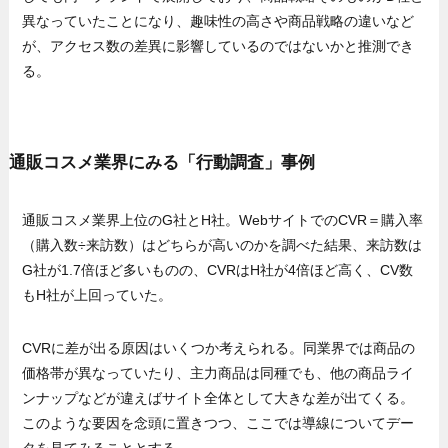
異なっていたことになり、趣味性の高さや商品戦略の違いなど
が、アクセス数の差異に影響しているのではないかと推測でき
る。
通販コスメ業界にみる「行動調査」事例
通販コスメ業界上位のG社とH社。WebサイトでのCVR＝購入率
（購入数÷来訪数）はどちらが高いのかを調べた結果、来訪数は
G社が1.7倍ほど多いものの、CVRはH社が4倍ほど高く、CV数
もH社が上回っていた。
CVRに差が出る原因はいくつか考えられる。同業界では商品の
価格帯が異なっていたり、主力商品は同種でも、他の商品ライ
ンナップなどが違えばサイト全体として大きな差が出てくる。
このような要因を念頭に置きつつ、ここでは導線についてデー
タを見てみることとする。