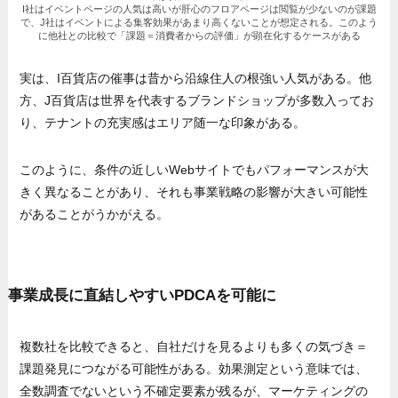
I社はイベントページの人気は高いが肝心のフロアページは閲覧が少ないのが課題
で、J社はイベントによる集客効果があまり高くないことが想定される。このよう
に他社との比較で「課題＝消費者からの評価」が顕在化するケースがある
実は、I百貨店の催事は昔から沿線住人の根強い人気がある。他
方、J百貨店は世界を代表するブランドショップが多数入ってお
り、テナントの充実感はエリア随一な印象がある。
このように、条件の近しいWebサイトでもパフォーマンスが大
きく異なることがあり、それも事業戦略の影響が大きい可能性
があることがうかがえる。
事業成長に直結しやすいPDCAを可能に
複数社を比較できると、自社だけを見るよりも多くの気づき＝
課題発見につながる可能性がある。効果測定という意味では、
全数調査でないという不確定要素が残るが、マーケティングの