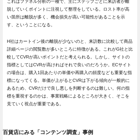
これはファネル分析の一種で、主にステップごとに来訪者が離
脱していくポイントに注視して整理をしている。ロスト率が高
い箇所は離脱が多く、機会損失が高い可能性があることを示
す、ということになる。
H社はカートイン後の離脱が少ないのと、来訪数に比較して商品
詳細ページの閲覧数が多いところに特徴がある。これがG社と比
較してCVRが高いポイントだと考えられる。しかし、サイトの
指標としてはCVRが高ければそれで良いのだろうか。ECサイト
の場合は、購入1回あたりの単価や再購入の頻度なども重要な指
標になってくる。単価が上がるとCVRは下がる傾向が一般的に
あるため、CVRだけで良し悪しを判断するのは難しい。何の指
標を重視するのかは、事業戦略によるところが大きく、そこを
見ていく視点が重要である。
百貨店にみる「コンテンツ調査」事例