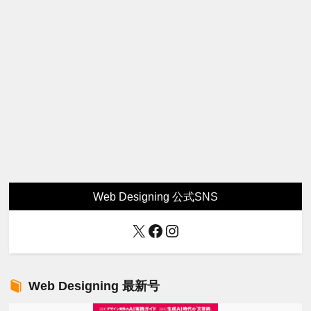
Web Designing 公式SNS
X
Facebook
Instagram
Web Designing 最新号