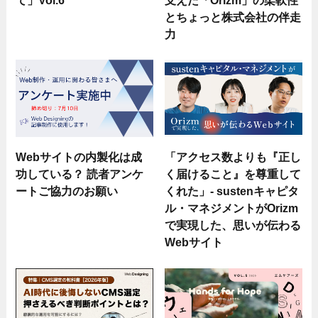
て」Vol.6
支えた「Orizm」の柔軟性
とちょっと株式会社の伴走
力
Webサイトの内製化は成
「アクセス数よりも『正し
功している？ 読者アンケ
く届けること』を尊重して
ートご協力のお願い
くれた」- sustenキャピタ
ル・マネジメントがOrizm
で実現した、思いが伝わる
Webサイト