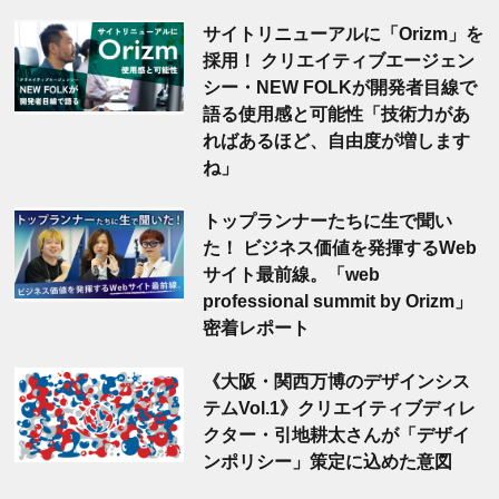
サイトリニューアルに「Orizm」を
採用！ クリエイティブエージェン
シー・NEW FOLKが開発者目線で
語る使用感と可能性「技術力があ
ればあるほど、自由度が増します
ね」
トップランナーたちに生で聞い
た！ ビジネス価値を発揮するWeb
サイト最前線。「web
professional summit by Orizm」
密着レポート
《大阪・関西万博のデザインシス
テムVol.1》クリエイティブディレ
クター・引地耕太さんが「デザイ
ンポリシー」策定に込めた意図