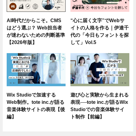
AI時代だからこそ。CMS
“心に届く文字”でWebサ
はどう選ぶ？ Web担当者
イトの人格を作る｜伊達千
が迷わないための判断基準
代の「今日もフォントを探
【2026年版】
して」Vol.5
Wix Studioで加速する
遊び心と実験から生まれる
Web制作。tote inc.が語る
表現──tote inc.が語るWix
音楽体験サイトの表現【後
Studioでの音楽体験サイ
編】
ト制作【前編】