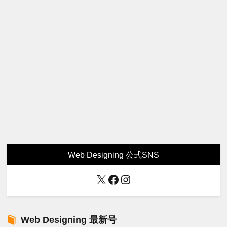
Web Designing 公式SNS
X
Facebook
Instagram
Web Designing 最新号