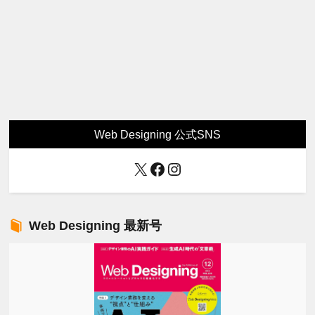
Web Designing 公式SNS
X
Facebook
Instagram
Web Designing 最新号