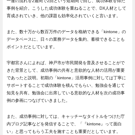
一連の流れを2週間で2回という短期間で回し、成功体験を得た
事例を紹介。こうした成功体験を重ねることで、DX人材として
育成されていき、他の課題も効率化されていくと言います。
また、数十万から数百万件のデータを格納できる「kintone」の
データベースに、日々の業務データを集約、蓄積できることも
ポイントだとしています。
宇都宮さんによれば、神戸市が市民開発を普及させることがで
きた背景として、成功事例の共有と意欲的な人材の活用が重要
であったと説明。初期の「kintone」活用事例に対しては丁寧に
サポートすることで成功体験を積んでもらい、勉強会を通じて
知見を共有。勉強会に出席している意欲的な人材を次の成功事
例の参画につなげていきました。
また、成功事例に対しては、キャッチーなタイトルをつけた庁
内ブログ記事などを発信することで、「『kintone』って面白
い」と思ってもらう工夫を施すことも重要だとしています。