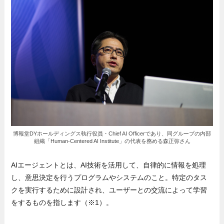
博報堂DYホールディングス執行役員・Chief AI Officerであり、同グループの内部
組織「Human-Centered AI Institute」の代表を務める森正弥さん
AIエージェントとは、AI技術を活用して、自律的に情報を処理
し、意思決定を行うプログラムやシステムのこと。特定のタス
クを実行するために設計され、ユーザーとの交流によって学習
をするものを指します（※1）。