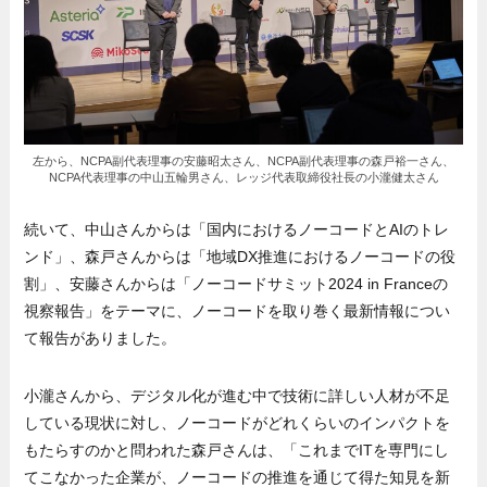
左から、NCPA副代表理事の安藤昭太さん、NCPA副代表理事の森戸裕一さん、
NCPA代表理事の中山五輪男さん、レッジ代表取締役社長の小瀧健太さん
続いて、中山さんからは「国内におけるノーコードとAIのトレ
ンド」、森戸さんからは「地域DX推進におけるノーコードの役
割」、安藤さんからは「ノーコードサミット2024 in Franceの
視察報告」をテーマに、ノーコードを取り巻く最新情報につい
て報告がありました。
小瀧さんから、デジタル化が進む中で技術に詳しい人材が不足
している現状に対し、ノーコードがどれくらいのインパクトを
もたらすのかと問われた森戸さんは、「これまでITを専門にし
てこなかった企業が、ノーコードの推進を通じて得た知見を新