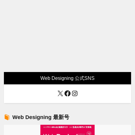
Web Designing 公式SNS
X
Facebook
Instagram
Web Designing 最新号