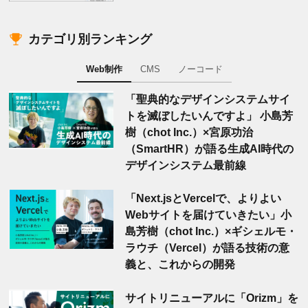
カテゴリ別ランキング
Web制作
CMS
ノーコード
「聖典的なデザインシステムサイ
トを滅ぼしたいんですよ」 小島芳
樹（chot Inc.）×宮原功治
（SmartHR）が語る生成AI時代の
デザインシステム最前線
「Next.jsとVercelで、よりよい
Webサイトを届けていきたい」小
島芳樹（chot Inc.）×ギシェルモ・
ラウチ（Vercel）が語る技術の意
義と、これからの開発
サイトリニューアルに「Orizm」を