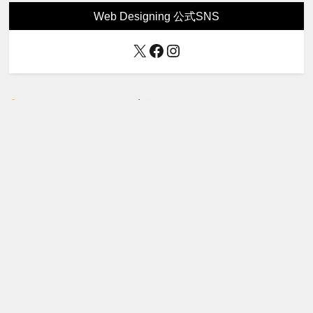
Web Designing 公式SNS
X
Facebook
Instagram
Web Designing 最新号
Web Designing 2025年12月号