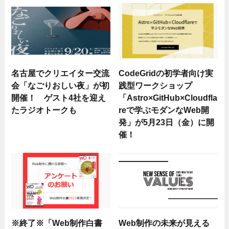
名古屋でクリエイター交流
CodeGridの初学者向け実
会「なごりおしい夜」が初
践型ワークショップ
開催！ ゲスト4社を迎え
「Astro×GitHub×Cloudfla
たラジオトークも
reで学ぶモダンなWeb開
発」が5月23日（金）に開
催！
※終了※「Web制作白書
Web制作の未来が見える