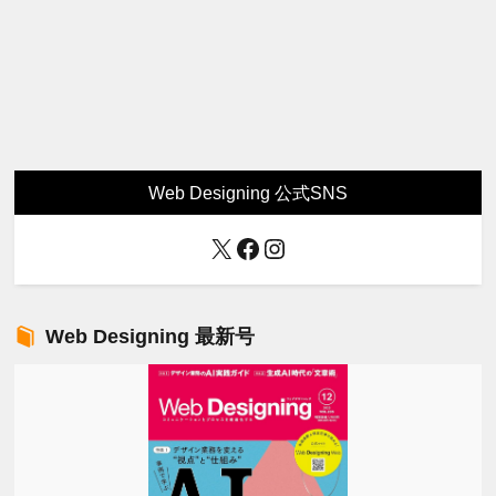
Web Designing 公式SNS
X
Facebook
Instagram
Web Designing 最新号