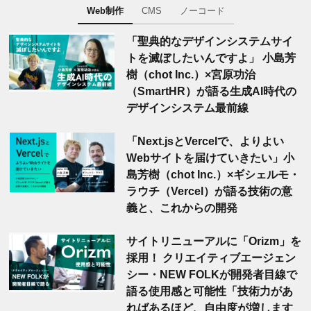
Web制作
CMS
ノーコード
「聖典的なデザインシステムサイ
トを滅ぼしたいんですよ」 小島芳
樹（chot Inc.）×宮原功治
（SmartHR）が語る生成AI時代の
デザインシステム最前線
「Next.jsとVercelで、よりよい
Webサイトを届けていきたい」小
島芳樹（chot Inc.）×ギシェルモ・
ラウチ（Vercel）が語る技術の意
義と、これからの開発
サイトリニューアルに「Orizm」を
採用！ クリエイティブエージェン
シー・NEW FOLKが開発者目線で
語る使用感と可能性「技術力があ
ればあるほど、自由度が増します