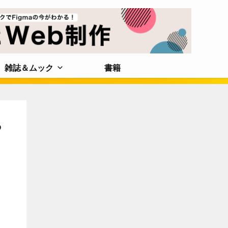
雑誌＆ムック
書籍
る