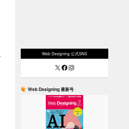
Web Designing 公式SNS
ア
X
Facebook
Instagram
Web Designing 最新号