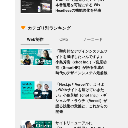
本番運用を可能にする Wix
Headlessの機能強化を発表
カテゴリ別ランキング
Web制作
CMS
ノーコード
「聖典的なデザインシステムサ
ン
イトを滅ぼしたいんですよ」
小島芳樹（chot Inc.）×宮原功
治（SmartHR）が語る生成AI
時代のデザインシステム最前線
「Next.jsとVercelで、よりよ
いWebサイトを届けていきた
い」小島芳樹（chot Inc.）×ギ
シェルモ・ラウチ（Vercel）が
語る技術の意義と、これからの
開発
サイトリニューアルに