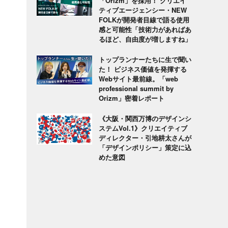
「Orizm」を採用！ クリエイ
ティブエージェンシー・NEW
FOLKが開発者目線で語る使用
感と可能性「技術力があればあ
るほど、自由度が増しますね」
、
トップランナーたちに生で聞い
た！ ビジネス価値を発揮する
Webサイト最前線。「web
professional summit by
Orizm」密着レポート
《大阪・関西万博のデザインシ
ステムVol.1》クリエイティブ
ディレクター・引地耕太さんが
「デザインポリシー」策定に込
めた意図