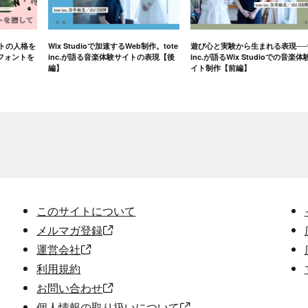
イトの人格を
Wix Studioで加速するWeb制作。tote
遊び心と実験から生まれる表現──t
フォントを
inc.が語る音楽体験サイトの表現【後
inc.が語るWix Studioでの音楽体
編】
イト制作【前編】
このサイトについて
メルマガ登録
運営会社
利用規約
お問い合わせ
個人情報の取り扱いについて