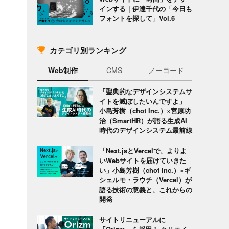
インする｜伊達千代の「今日も
フォントを探して」Vol.6
カテゴリ別ランキング
Web制作
CMS
ノーコード
「聖典的なデザインシステムサ
イトを滅ぼしたいんですよ」
小島芳樹（chot Inc.）×宮原功
治（SmartHR）が語る生成AI
時代のデザインシステム最前線
「Next.jsとVercelで、よりよ
いWebサイトを届けていきた
い」小島芳樹（chot Inc.）×ギ
シェルモ・ラウチ（Vercel）が
語る技術の意義と、これからの
開発
サイトリニューアルに