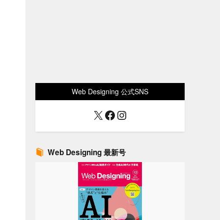
Web Designing 公式SNS
X
Facebook
Instagram
Web Designing 最新号