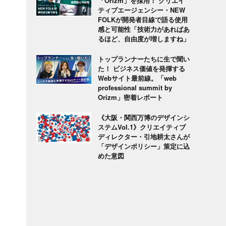
「Orizm」を採用！ クリエイ
ティブエージェンシー・NEW
FOLKが開発者目線で語る使用
感と可能性「技術力があればあ
るほど、自由度が増しますね」
トップランナーたちに生で聞い
た！ ビジネス価値を発揮する
Webサイト最前線。「web
professional summit by
Orizm」密着レポート
《大阪・関西万博のデザインシ
ステムVol.1》クリエイティブ
ディレクター・引地耕太さんが
「デザインポリシー」策定に込
めた意図