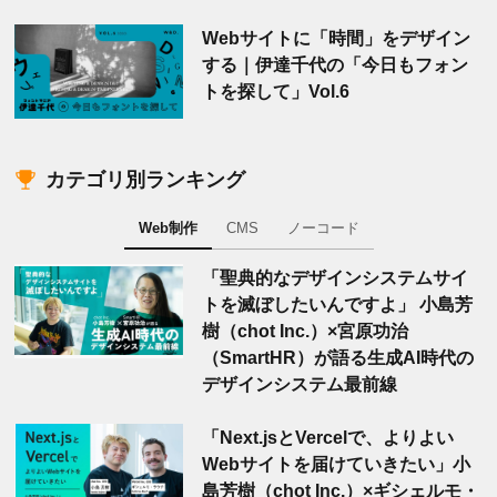
Webサイトに「時間」をデザイン
する｜伊達千代の「今日もフォン
トを探して」Vol.6
カテゴリ別ランキング
Web制作
CMS
ノーコード
「聖典的なデザインシステムサイ
トを滅ぼしたいんですよ」 小島芳
樹（chot Inc.）×宮原功治
（SmartHR）が語る生成AI時代の
デザインシステム最前線
「Next.jsとVercelで、よりよい
Webサイトを届けていきたい」小
島芳樹（chot Inc.）×ギシェルモ・