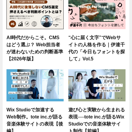
AI時代だからこそ。CMS
“心に届く文字”でWebサ
はどう選ぶ？ Web担当者
イトの人格を作る｜伊達千
が迷わないための判断基準
代の「今日もフォントを探
【2026年版】
して」Vol.5
Wix Studioで加速する
遊び心と実験から生まれる
Web制作。tote inc.が語る
表現──tote inc.が語るWix
音楽体験サイトの表現【後
Studioでの音楽体験サイ
編】
ト制作【前編】