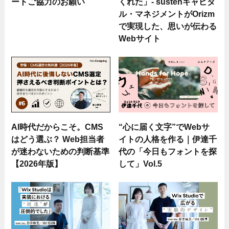
ートご協力のお願い
くれた」- sustenキャピタ
ル・マネジメントがOrizm
で実現した、思いが伝わる
Webサイト
AI時代だからこそ。CMS
“心に届く文字”でWebサ
はどう選ぶ？ Web担当者
イトの人格を作る｜伊達千
が迷わないための判断基準
代の「今日もフォントを探
【2026年版】
して」Vol.5