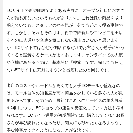
ECサイトの新規開設でよくある失敗に、オープン初日にお客さ
んが誰も来ないというものがあります。これは良い商品を取り
揃えていても、スタッフのやる気が十分でも起こり得る事態で
す。しかし、それもそのはず。街中で飲食店やコンビニを出店
するのに人通りや立地を気にしない店主はいないと思います
が、ECサイトではなぜか開店するだけでお客さんが勝手にやっ
てくると誤解するケースがよくあります。オンラインでの人流
や立地にあたるものは、基本的に「検索」です。探してもらえ
ないECサイトは荒野にポツンと出店したのと同じです。
出店のコストやハードルが高くても大手ECモールが盛況なの
は、モール自体の知名度が高く商品を探している多くの人が集
まるからです。そのため、最初はこれらのサービスの集客施策
を利用しつつ、ECショップの運営を安定化していく方法も考え
られます。ECサイト運用の初期段階では、購入してくれたお客
さんが再び訪れたくなったり、知人にも勧めたくなるような丁
寧な接客ができるようになることが先決です。