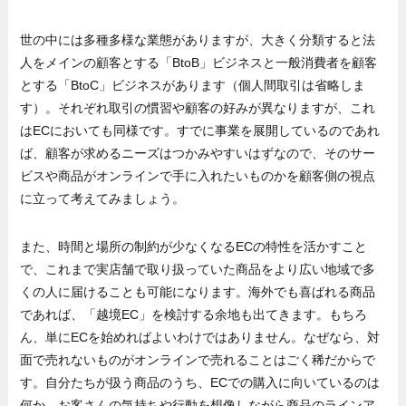
世の中には多種多様な業態がありますが、大きく分類すると法
人をメインの顧客とする「BtoB」ビジネスと一般消費者を顧客
とする「BtoC」ビジネスがあります（個人間取引は省略しま
す）。それぞれ取引の慣習や顧客の好みが異なりますが、これ
はECにおいても同様です。すでに事業を展開しているのであれ
ば、顧客が求めるニーズはつかみやすいはずなので、そのサー
ビスや商品がオンラインで手に入れたいものかを顧客側の視点
に立って考えてみましょう。
また、時間と場所の制約が少なくなるECの特性を活かすこと
で、これまで実店舗で取り扱っていた商品をより広い地域で多
くの人に届けることも可能になります。海外でも喜ばれる商品
であれば、「越境EC」を検討する余地も出てきます。もちろ
ん、単にECを始めればよいわけではありません。なぜなら、対
面で売れないものがオンラインで売れることはごく稀だからで
す。自分たちが扱う商品のうち、ECでの購入に向いているのは
何か、お客さんの気持ちや行動を想像しながら商品のラインア