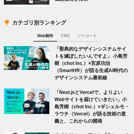
カテゴリ別ランキング
Web制作
CMS
ノーコード
「聖典的なデザインシステムサイ
トを滅ぼしたいんですよ」 小島芳
樹（chot Inc.）×宮原功治
（SmartHR）が語る生成AI時代の
デザインシステム最前線
「Next.jsとVercelで、よりよい
Webサイトを届けていきたい」小
島芳樹（chot Inc.）×ギシェルモ・
ラウチ（Vercel）が語る技術の意
義と、これからの開発