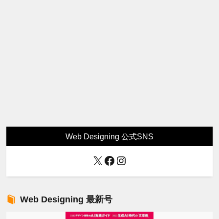
Web Designing 公式SNS
X
Facebook
Instagram
Web Designing 最新号