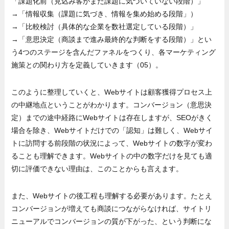
「課題化前（見込み客がまだ課題に気づいていない段階）」
→「情報収集（課題に気づき、情報を集め始める段階」）
→「比較検討（具体的な企業を数社選定している段階）」
→「意思決定（商談まで進み最終的な判断をする段階）」とい
う4つのステージを含んだファネルをつくり、各マーケティング
施策との関わり方を定義していきます（05）。
このように整理していくと、Webサイトは顧客獲得プロセス上
の中継地点ということがわかります。コンバージョン（意思決
定）までの途中経路にWebサイトは存在しますが、SEOがきく
場合を除き、Webサイトだけでの「認知」は難しく、Webサイ
トに訪問する前段階の状況によって、Webサイトの数字が変わ
ることも理解できます。Webサイトの中の数字だけを見ても適
切に評価できない理由は、このことからも言えます。
また、Webサイトの後工程も理解する必要があります。たとえ
コンバージョンが増えても商談につながらなければ、サイトリ
ニューアルでコンバージョンの質が下がった、という判断にな