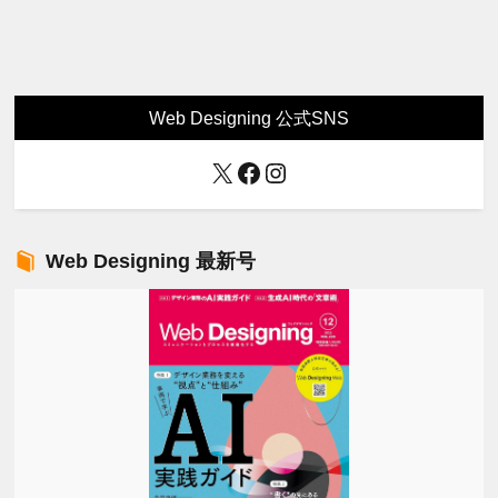
Web Designing 公式SNS
X
Facebook
Instagram
Web Designing 最新号