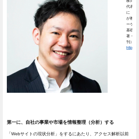
株式会
代表取
に『現
が教える
ーケテ
基礎知
著・マ
刊）
https:/
第一に、自社の事業や市場を情報整理（分析）する
「Webサイトの現状分析」をするにあたり、アクセス解析以前