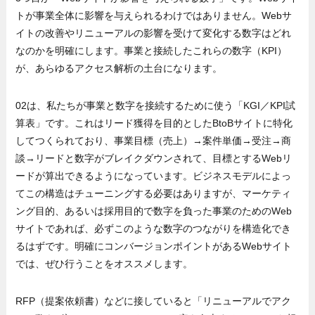
トが事業全体に影響を与えられるわけではありません。Webサ
イトの改善やリニューアルの影響を受けて変化する数字はどれ
なのかを明確にします。事業と接続したこれらの数字（KPI）
が、あらゆるアクセス解析の土台になります。
02は、私たちが事業と数字を接続するために使う「KGI／KPI試
算表」です。これはリード獲得を目的としたBtoBサイトに特化
してつくられており、事業目標（売上）→案件単価→受注→商
談→リードと数字がブレイクダウンされて、目標とするWebリ
ードが算出できるようになっています。ビジネスモデルによっ
てこの構造はチューニングする必要はありますが、マーケティ
ング目的、あるいは採用目的で数字を負った事業のためのWeb
サイトであれば、必ずこのような数字のつながりを構造化でき
るはずです。明確にコンバージョンポイントがあるWebサイト
では、ぜひ行うことをオススメします。
RFP（提案依頼書）などに接していると「リニューアルでアク