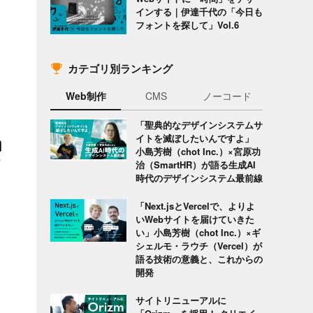
インする｜伊達千代の「今日も
フォントを探して」Vol.6
カテゴリ別ランキング
Web制作
CMS
ノーコード
「聖典的なデザインシステムサ
イトを滅ぼしたいんですよ」
小島芳樹（chot Inc.）×宮原功
治（SmartHR）が語る生成AI
時代のデザインシステム最前線
「Next.jsとVercelで、よりよ
いWebサイトを届けていきた
い」小島芳樹（chot Inc.）×ギ
シェルモ・ラウチ（Vercel）が
語る技術の意義と、これからの
開発
サイトリニューアルに