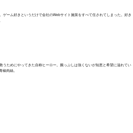
当。ゲーム好きというだけで会社のWebサイト施策をすべて任されてしまった。好き
。
を救うためにやってきた自称ヒーロー。腕っぷしは強くないが知恵と希望に溢れてい
青椒肉絲。