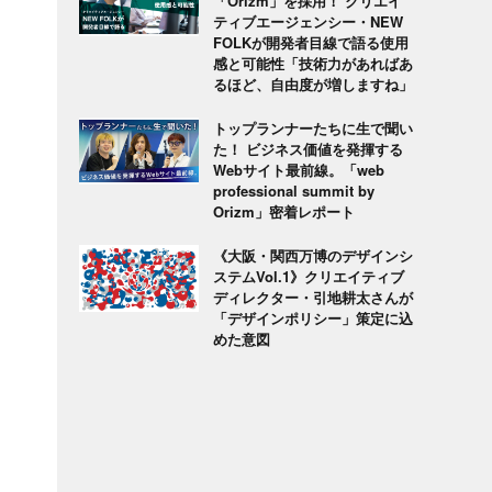
「Orizm」を採用！ クリエイ
ティブエージェンシー・NEW
FOLKが開発者目線で語る使用
感と可能性「技術力があればあ
るほど、自由度が増しますね」
トップランナーたちに生で聞い
た！ ビジネス価値を発揮する
Webサイト最前線。「web
professional summit by
Orizm」密着レポート
《大阪・関西万博のデザインシ
ステムVol.1》クリエイティブ
ディレクター・引地耕太さんが
「デザインポリシー」策定に込
めた意図