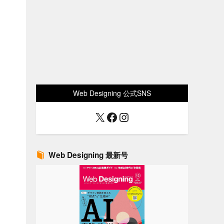
Web Designing 公式SNS
X
Facebook
Instagram
Web Designing 最新号