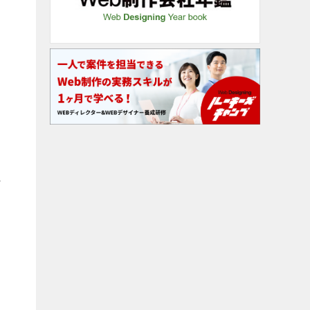
達
れ
る