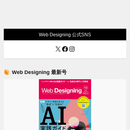
Web Designing 公式SNS
X
Facebook
Instagram
Web Designing 最新号