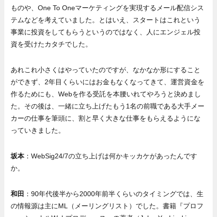
ものや、One To Oneマーケティングを実現するメール配信シス
テムなどを考えていました。とはいえ、スタートはこれという
事業に投資をしてもらうというのではなく、人にエンジェル投
資を受けたカタチでした。
あれこれ小さくはやっていたのですが、なかなか形にすること
ができず、2年目くらいにはお金もなくなってきて、運営資金を
作るためにも、Webを作る受託を本腰いれてやろうと決めまし
た。その後は、一緒に立ち上げたもう1名の前職である大手メー
カーの仕事を筆頭に、割と早く大きな仕事をもらえるようにな
っていきました。
坂本
：WebSig24/7の立ち上げは何かキッカケがあったんです
か。
和田
：90年代後半から2000年前半くらいのタイミングでは、生
の情報源は主にML（メーリングリスト）でした。書籍『プロフ