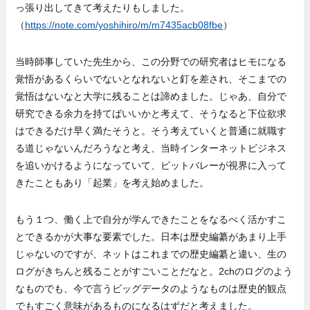
っ張り出してきて考えたりもしました。
（
https://note.com/yoshihiro/m/m7435acb08fbe
）
当時師事していた先生から、この分野での研究者はヒモになる
覚悟があるくらいでないとなれないと釘を差され、そこまでの
覚悟はないなと大学に残ることは諦めました。じゃあ、自分で
研究できる余力を持てばいいかと考えて、そうなると下位欲求
はできるだけ早く満たそうと。そう考えていくと普通に就職す
る道じゃないんだろうなと考え、当時インターネットビジネス
を追いかけるようになっていて、ビットバレーが視界に入って
きたこともあり「起業」を考え始めました。
もう１つ、働く上で自分が学んできたことをなるべく活かすこ
とできるかが大事な要素でした。日本は歴史編纂があまり上手
じゃないのですが、ネットはこれまでの歴史編纂と違い、生の
ログがきちんと残ることがすごいことだなと。2chのログのよう
なものでも、今で言うビッグデータのようなものは歴史的観点
でもすごく意味があるものになるはずだと考えました。