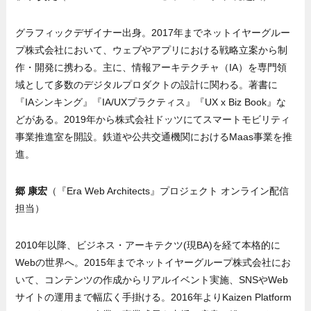
グラフィックデザイナー出身。2017年までネットイヤーグルー
プ株式会社において、ウェブやアプリにおける戦略立案から制
作・開発に携わる。主に、情報アーキテクチャ（IA）を専門領
域として多数のデジタルプロダクトの設計に関わる。著書に
『IAシンキング』『IA/UXプラクティス』『UX x Biz Book』な
どがある。2019年から株式会社ドッツにてスマートモビリティ
事業推進室を開設。鉄道や公共交通機関におけるMaas事業を推
進。
郷 康宏
（『Era Web Architects』プロジェクト オンライン配信
担当）
2010年以降、ビジネス・アーキテクツ(現BA)を経て本格的に
Webの世界へ。2015年までネットイヤーグループ株式会社にお
いて、コンテンツの作成からリアルイベント実施、SNSやWeb
サイトの運用まで幅広く手掛ける。2016年よりKaizen Platform