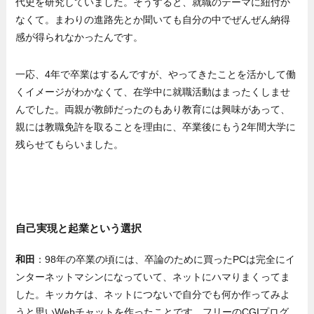
代史を研究していました。そうすると、就職のテーマに紐付か
なくて。まわりの進路先とか聞いても自分の中でぜんぜん納得
感が得られなかったんです。
一応、4年で卒業はするんですが、やってきたことを活かして働
くイメージがわかなくて、在学中に就職活動はまったくしませ
んでした。両親が教師だったのもあり教育には興味があって、
親には教職免許を取ることを理由に、卒業後にもう2年間大学に
残らせてもらいました。
自己実現と起業という選択
和田
：98年の卒業の頃には、卒論のために買ったPCは完全にイ
ンターネットマシンになっていて、ネットにハマりまくってま
した。キッカケは、ネットにつないで自分でも何か作ってみよ
うと思いWebチャットを作ったことです。フリーのCGIプログ