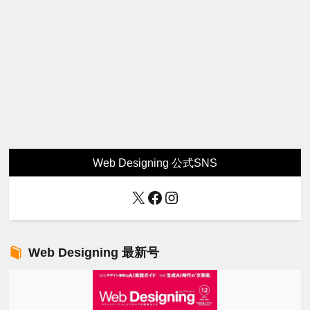
Web Designing 公式SNS
X
Facebook
Instagram
Web Designing 最新号