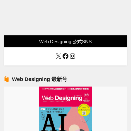
Web Designing 公式SNS
X
Facebook
Instagram
Web Designing 最新号