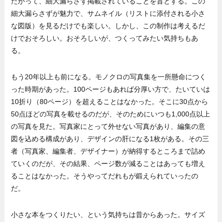
たがって、細大漏らさず掲載されていることを旨とする。この
細大漏らさずが魅力で、サムネイル（リストに添付される小さ
な図版）を見るだけでも楽しい。しかし、この制作は考えるだ
けでおそろしい。おそろしいが、つくってみたい気持ちもあ
る。
もう20年以上も前になる。モノクロの写真集を一所懸命につく
った時期があった。100ページもあれば分厚い方で、たいていは
10折り（80ページ）を超えることはなかった。そこに30点から
50点ほどの写真を載せるのだが、そのためにいつも1,000点以上
の写真を見た。写真家にとって外せない写真があり、編集の意
図を込める構成があり、デザインの肝になる1枚がある。その三
者（写真家、編集者、デザイナー）が納得するところまで詰め
ていくのだが、その結果、ページ数が減ることはあっても増え
ることはなかった。そうやってだれもが鍛えられていったの
だ。
小さな本をつくりたい、という気持ちは昔からあった。サイズ