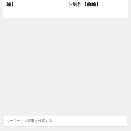
編】
ト制作【前編】
検
索