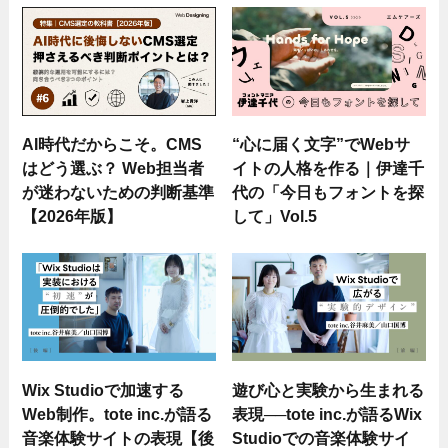
AI時代だからこそ。CMS
“心に届く文字”でWebサ
はどう選ぶ？ Web担当者
イトの人格を作る｜伊達千
が迷わないための判断基準
代の「今日もフォントを探
【2026年版】
して」Vol.5
Wix Studioで加速する
遊び心と実験から生まれる
Web制作。tote inc.が語る
表現──tote inc.が語るWix
音楽体験サイトの表現【後
Studioでの音楽体験サイ