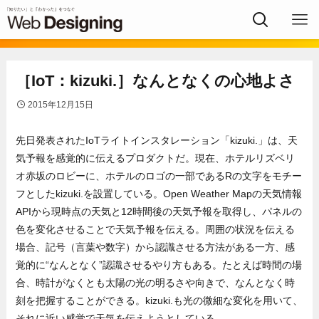
［IoT：kizuki.］なんとなくの心地よさ
2015年12月15日
先日発表されたIoTライトインスタレーション「kizuki.」は、天
気予報を感覚的に伝えるプロダクトだ。現在、ホテルリズベリ
オ赤坂のロビーに、ホテルのロゴの一部であるRの文字をモチー
フとしたkizuki.を設置している。Open Weather Mapの天気情報
APIから現時点の天気と12時間後の天気予報を取得し、パネルの
色を変化させることで天気予報を伝える。周囲の状況を伝える
場合、記号（言葉や数字）から認識させる方法がある一方、感
覚的に“なんとなく”認識させるやり方もある。たとえば時間の場
合、時計がなくとも太陽の光の明るさや向きで、なんとなく時
刻を把握することができる。kizuki.も光の微細な変化を用いて、
それに近い感覚で天気を伝えようとしている。