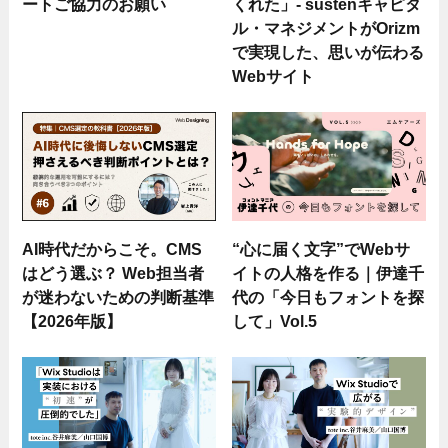
ートご協力のお願い
くれた」- sustenキャピタ
ル・マネジメントがOrizm
で実現した、思いが伝わる
Webサイト
AI時代だからこそ。CMS
“心に届く文字”でWebサ
はどう選ぶ？ Web担当者
イトの人格を作る｜伊達千
が迷わないための判断基準
代の「今日もフォントを探
【2026年版】
して」Vol.5