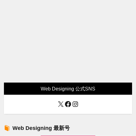
Web Designing 公式SNS
X
Facebook
Instagram
Web Designing 最新号