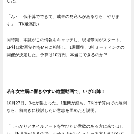
した。
「ん～…低予算でできて、成果の見込みがあるなら、やりま
す」（TK飛高氏）
同時期、本誌がこの情報をキャッチし、現場帯同がスタート。
LP社は動画制作をMFIに相談し、1週間後、3社ミーティングの
開催が決定した。予算は10万円。本当にできるのか?!
若年女性層に響きやすい縦型動画で、いざ出陣！
10月27日、3社が集まった。1週間が経ち、TKは予算内での展開
なら、前向きに検討したい意志を固めたと説明。
「しっかりとネイルアートを学びたい意欲のある方に来てほし
い。託児所があるので、お子さまがいらっしゃる方も学びやす