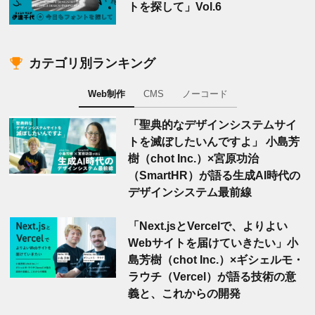
トを探して」Vol.6
カテゴリ別ランキング
Web制作
CMS
ノーコード
「聖典的なデザインシステムサイ
トを滅ぼしたいんですよ」 小島芳
樹（chot Inc.）×宮原功治
（SmartHR）が語る生成AI時代の
デザインシステム最前線
「Next.jsとVercelで、よりよい
Webサイトを届けていきたい」小
島芳樹（chot Inc.）×ギシェルモ・
ラウチ（Vercel）が語る技術の意
義と、これからの開発