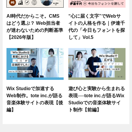
AI時代だからこそ。CMS
“心に届く文字”でWebサ
はどう選ぶ？ Web担当者
イトの人格を作る｜伊達千
が迷わないための判断基準
代の「今日もフォントを探
【2026年版】
して」Vol.5
Wix Studioで加速する
遊び心と実験から生まれる
Web制作。tote inc.が語る
表現──tote inc.が語るWix
音楽体験サイトの表現【後
Studioでの音楽体験サイ
編】
ト制作【前編】