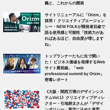
義と、これからの開発
サイトリニューアルに「Orizm」を
採用！ クリエイティブエージェン
シー・NEW FOLKが開発者目線で
語る使用感と可能性「技術力があ
ればあるほど、自由度が増します
ね」
トップランナーたちに生で聞い
た！ ビジネス価値を発揮するWeb
サイト最前線。「web
professional summit by Orizm」
密着レポート
《大阪・関西万博のデザインシス
テムVol.1》クリエイティブディレ
クター・引地耕太さんが「デザイ
ンポリシー」策定に込めた意図