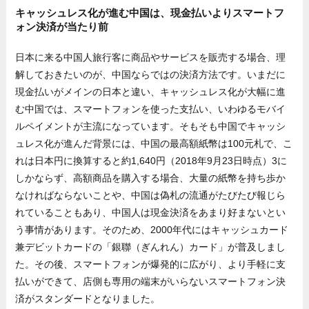
キャッシュレス化が進む中国は、現金払いよりスマートフ
ォン決済が当たり前
日本に来る中国人旅行客に商品やサービスを販売する場合、理
解しておきたいのが、中国ならではの決済方法です。いまだに
現金払いがメインの日本と違い、キャッシュレス化が大幅に進
む中国では、スマートフォンを使った支払い、いわゆるモバイ
ルペイメントが主流になっています。そもそも中国でキャッシ
ュレス化が進んだ背景には、中国の最高額紙幣は100元札で、こ
れは日本円に換算すると約1,640円（2018年9月23日時点）3に
しかならず、高額商品を購入する場合、大量の紙幣を持ち歩か
なければならないことや、中国は偽札の流通がたびたび報じら
れていることもあり、中国人は現金決済をあまり好まないとい
う事情があります。そのため、2000年代にはキャッシュカード
兼デビットカードの「銀聯（ぎんれん）カード」が普及しまし
た。その後、スマートフォンが爆発的に広がり、より手軽に支
払いができて、店側も専用の端末がいらないスマートフォン決
済がスタンダードとなりました。