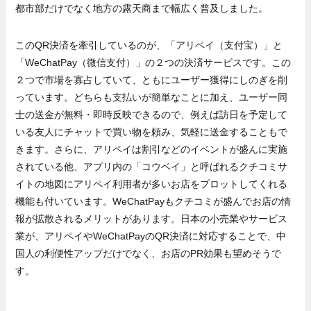
都市部だけでなく地方の露天商まで幅広く普及しました。
このQR決済を牽引しているのが、「アリペイ（支付宝）」と
「WeChatPay（微信支付）」の２つの決済サービスです。この
２つで市場を寡占していて、ともにユーザー獲得にしのぎを削
っています。どちらも支払いが簡単なことに加え、ユーザー同
士の送金が無料・即時反映できるので、例えば訪日を予定して
いる友人にチャットで買い物を頼み、気軽に送金することもで
きます。さらに、アリペイは割引などのイベントが盛んに実施
されている他、アプリ内の「コウベイ」と呼ばれるクチコミサ
イトの地図にアリペイ利用者が多いお店をプロットしてくれる
機能も付いています。WeChatPayもクチコミが盛んでお店の情
報が拡散されるメリットがあります。日本の小売業やサービス
業が、アリペイやWeChatPayのQR決済に対応することで、中
国人の利便性アップだけでなく、お店のPR効果も望めそうで
す。