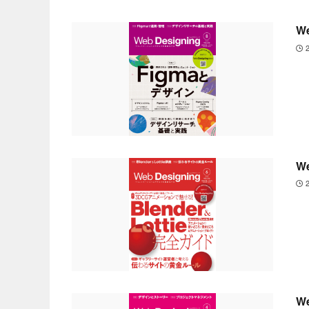
W
W
W