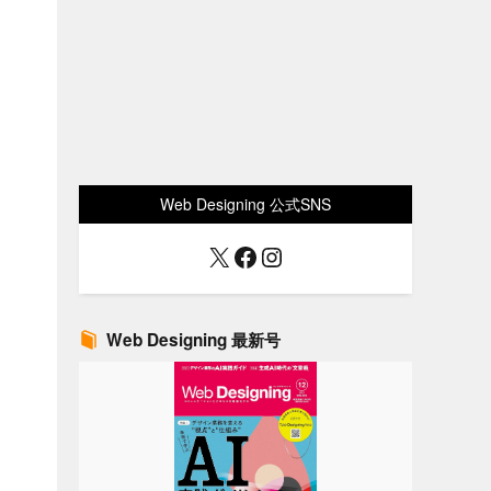
Web Designing 公式SNS
X
Facebook
Instagram
Web Designing 最新号