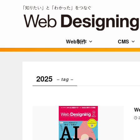
Web制作
CMS
2025
– tag –
W