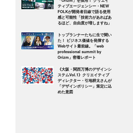
「Orizm」を採用！ クリエイ
ティブエージェンシー・NEW
FOLKが開発者目線で語る使用
感と可能性「技術力があればあ
るほど、自由度が増しますね」
トップランナーたちに生で聞い
た！ ビジネス価値を発揮する
Webサイト最前線。「web
professional summit by
Orizm」密着レポート
《大阪・関西万博のデザインシ
ステムVol.1》クリエイティブ
ディレクター・引地耕太さんが
「デザインポリシー」策定に込
めた意図