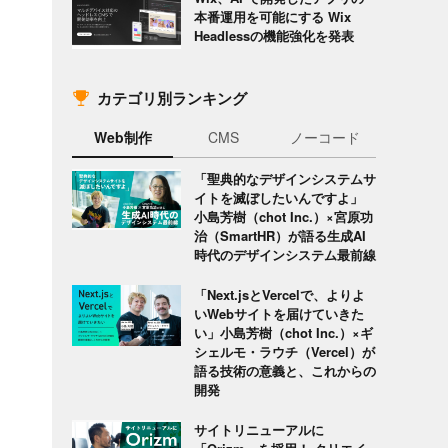
本番運用を可能にする Wix
Headlessの機能強化を発表
カテゴリ別ランキング
Web制作
CMS
ノーコード
「聖典的なデザインシステムサ
イトを滅ぼしたいんですよ」
小島芳樹（chot Inc.）×宮原功
治（SmartHR）が語る生成AI
時代のデザインシステム最前線
「Next.jsとVercelで、よりよ
いWebサイトを届けていきた
い」小島芳樹（chot Inc.）×ギ
シェルモ・ラウチ（Vercel）が
語る技術の意義と、これからの
開発
サイトリニューアルに