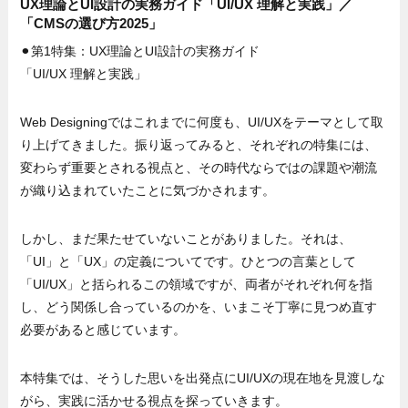
UX理論とUI設計の実務ガイド「UI/UX 理解と実践」／
「CMSの選び方2025」
⚫︎第1特集：UX理論とUI設計の実務ガイド
「UI/UX 理解と実践」
Web Designingではこれまでに何度も、UI/UXをテーマとして取
り上げてきました。振り返ってみると、それぞれの特集には、
変わらず重要とされる視点と、その時代ならではの課題や潮流
が織り込まれていたことに気づかされます。
しかし、まだ果たせていないことがありました。それは、
「UI」と「UX」の定義についてです。ひとつの言葉として
「UI/UX」と括られるこの領域ですが、両者がそれぞれ何を指
し、どう関係し合っているのかを、いまこそ丁寧に見つめ直す
必要があると感じています。
本特集では、そうした思いを出発点にUI/UXの現在地を見渡しな
がら、実践に活かせる視点を探っていきます。