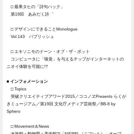
□ 最果タヒの「詩句ハック」
第19回 あみだく詩゛
□ デザインにできることMonologue
Vol.143 パブリッシュ
□ エキソニモのドーン・オブ・ザ・ボット
コンピュータに「嗅覚」を与えるチップがインターネットの
ニオイ体験を可能に!?
■ インフォメーション
□ Topics
突破クリエイティブアワード2015／ココノヱPresents らくが
きミュージアム／第19回 文化庁メディア芸術祭／BB-8 by
Sphero
□ Movement＆News
水族館＋動物園＋美術館?!「NIFREL（ニフレル）」オープ