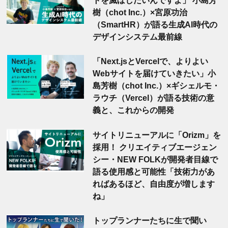
トを滅ぼしたいんですよ」 小島芳
樹（chot Inc.）×宮原功治
（SmartHR）が語る生成AI時代の
デザインシステム最前線
「Next.jsとVercelで、よりよい
Webサイトを届けていきたい」小
島芳樹（chot Inc.）×ギシェルモ・
ラウチ（Vercel）が語る技術の意
義と、これからの開発
サイトリニューアルに「Orizm」を
採用！ クリエイティブエージェン
シー・NEW FOLKが開発者目線で
語る使用感と可能性「技術力があ
ればあるほど、自由度が増します
ね」
トップランナーたちに生で聞い