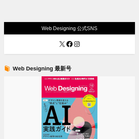
Web Designing 公式SNS
X
Facebook
Instagram
Web Designing 最新号