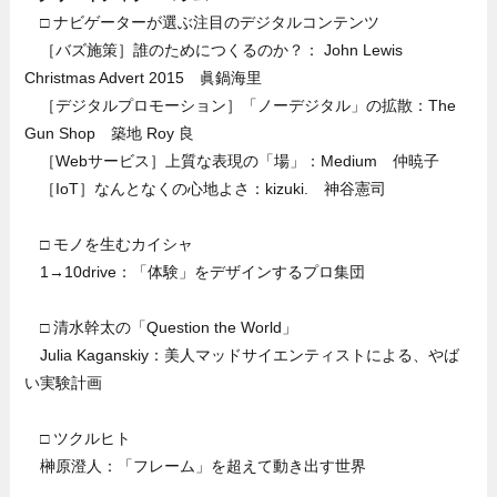
□ ナビゲーターが選ぶ注目のデジタルコンテンツ
［バズ施策］誰のためにつくるのか？： John Lewis
Christmas Advert 2015 眞鍋海里
［デジタルプロモーション］「ノーデジタル」の拡散：The
Gun Shop 築地 Roy 良
［Webサービス］上質な表現の「場」：Medium 仲暁子
［IoT］なんとなくの心地よさ：kizuki. 神谷憲司
□ モノを生むカイシャ
1→10drive：「体験」をデザインするプロ集団
□ 清水幹太の「Question the World」
Julia Kaganskiy：美人マッドサイエンティストによる、やば
い実験計画
□ ツクルヒト
榊原澄人：「フレーム」を超えて動き出す世界