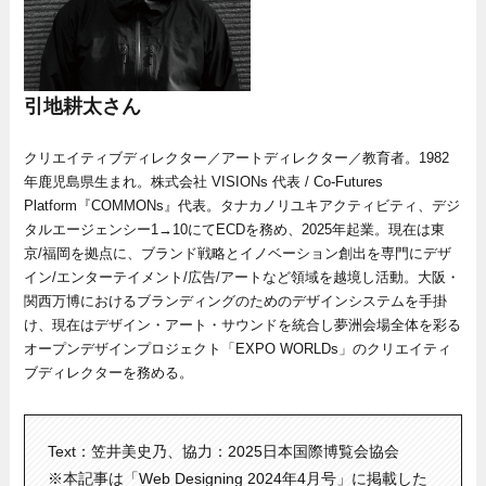
引地耕太さん
クリエイティブディレクター／アートディレクター／教育者。1982
年鹿児島県生まれ。株式会社 VISIONs 代表 / Co-Futures
Platform『COMMONs』代表。タナカノリユキアクティビティ、デジ
タルエージェンシー1→10にてECDを務め、2025年起業。現在は東
京/福岡を拠点に、ブランド戦略とイノベーション創出を専門にデザ
イン/エンターテイメント/広告/アートなど領域を越境し活動。大阪・
関西万博におけるブランディングのためのデザインシステムを手掛
け、現在はデザイン・アート・サウンドを統合し夢洲会場全体を彩る
オープンデザインプロジェクト「EXPO WORLDs」のクリエイティ
ブディレクターを務める。
Text：笠井美史乃、協力：2025日本国際博覧会協会
※本記事は「Web Designing 2024年4月号」に掲載した