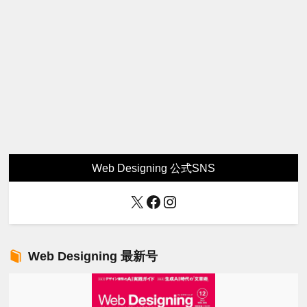
Web Designing 公式SNS
X
Facebook
Instagram
Web Designing 最新号