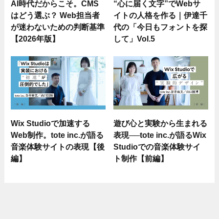
AI時代だからこそ。CMS
“心に届く文字”でWebサ
はどう選ぶ？ Web担当者
イトの人格を作る｜伊達千
が迷わないための判断基準
代の「今日もフォントを探
【2026年版】
して」Vol.5
Wix Studioで加速する
遊び心と実験から生まれる
Web制作。tote inc.が語る
表現──tote inc.が語るWix
音楽体験サイトの表現【後
Studioでの音楽体験サイ
編】
ト制作【前編】