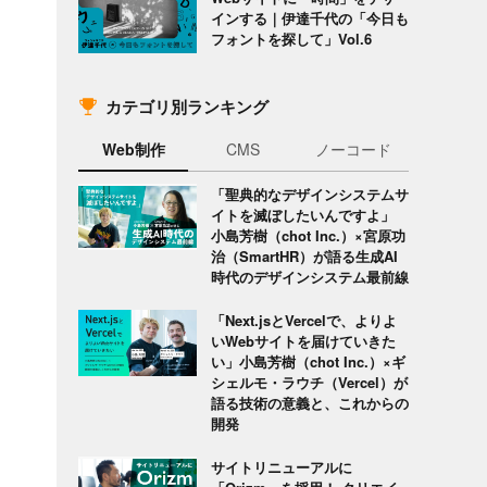
インする｜伊達千代の「今日も
フォントを探して」Vol.6
カテゴリ別ランキング
Web制作
CMS
ノーコード
「聖典的なデザインシステムサ
イトを滅ぼしたいんですよ」
小島芳樹（chot Inc.）×宮原功
治（SmartHR）が語る生成AI
時代のデザインシステム最前線
「Next.jsとVercelで、よりよ
いWebサイトを届けていきた
い」小島芳樹（chot Inc.）×ギ
シェルモ・ラウチ（Vercel）が
語る技術の意義と、これからの
開発
サイトリニューアルに