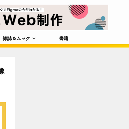
雑誌＆ムック
書籍
像