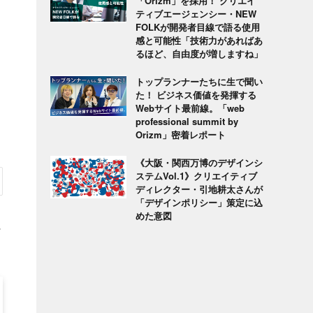
「Orizm」を採用！ クリエイ
ティブエージェンシー・NEW
FOLKが開発者目線で語る使用
感と可能性「技術力があればあ
るほど、自由度が増しますね」
トップランナーたちに生で聞い
た！ ビジネス価値を発揮する
Webサイト最前線。「web
professional summit by
Orizm」密着レポート
《大阪・関西万博のデザインシ
ステムVol.1》クリエイティブ
ディレクター・引地耕太さんが
「デザインポリシー」策定に込
めた意図
に