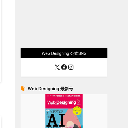
Web Designing 公式SNS
X
Facebook
Instagram
Web Designing 最新号