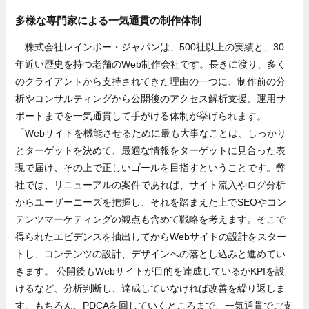
多様な専門家による一気通貫の制作体制
株式会社レインボー・ジャパンは、500社以上の実績と、30
年近い歴史を持つ老舗のWeb制作会社です。長きに渡り、多く
のクライアントから支持されてきた理由の一つに、制作前の分
析やコンサルティングから公開後のアクセス解析支援、運用サ
ポートまでを一気通貫して手がける体制が挙げられます。
「Webサイトを機能させるために最も大事なことは、しっかり
とターゲットを決めて、最適な情報をターゲットに見合った表
現で届け、その上で正しいゴールを目指すということです。弊
社では、リニューアルの案件であれば、サイト流入やログ分析
からユーザーニーズを把握し、それを踏まえた上でSEOやコン
テンツマーケティングの観点も含めて戦略を考えます。そこで
得られたエビデンスを抽出してからWebサイトの設計をスター
トし、コンテンツの設計、デザインへの落とし込みと進めてい
きます。 公開後もWebサイトが目的を達成しているかKPIを設
けるなど、分析判断し、達成していなければ改善を繰り返しま
す。もちろん、PDCAを回していくところまで、一気通貫でご支