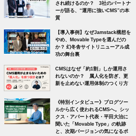
され続けるのか？ 3社のパートナ
ーが語る、“運用に強いCMS”の本
質
【導入事例】なぜJamstack構想を
やめ、Movable Typeを選んだの
か？ 幻冬舎サイトリニューアル成
功の舞台裏
CMSはなぜ「約1割」しか運用さ
れないのか？ 属人化を防ぎ、更
新を止めない運用体制のつくり方
《特別インタビュー》ブログツー
ルから広く使われるCMSへ。シッ
クス・アパート代表・平田大治に
聞いた「Movable Type」の軌跡
と、次期バージョンの気になるポ