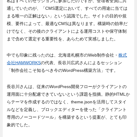
私はすべてのセッションに参加したのですが、登壇者全員に共
通していたのが、「CMS選定において、すべての用途に当ては
まる唯一の正解はない」という認識でした。サイトの目的や規
模、要件によって、最適なCMSは異なります。構築時の効率だ
けでなく、その後のクライアントによる運用コストや保守体制
まで含めて選定する重要性を、あらためて実感しました。
中でも印象に残ったのは、北海道札幌市のWeb制作会社・
株式
会社HAMWORKS
の代表、長谷川広武さんによるセッション
「制作会社こそ知るべき今のWordPress構築方法」です。
長谷川さんは、従来のWordPress開発フローがクライアントの
運用面に十分配慮できていないという課題を指摘。静的HTMLか
らテーマを作成するのではなく、theme.jsonを活用してスタイ
ルなどを定義し、ブロックエディターを使った「クライアント
専用のノーコードツール」を構築するという提案が、とても印
象的でした。