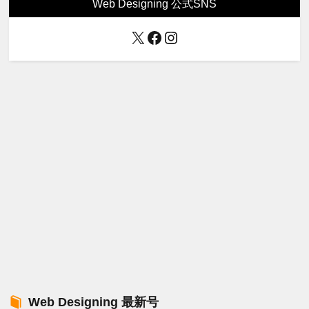
Web Designing 公式SNS
X
Facebook
Instagram
Web Designing 最新号