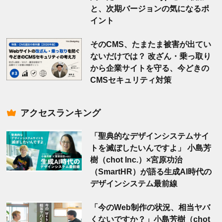
と、次期バージョンの気になるポ
イント
そのCMS、たまたま被害が出てい
ないだけでは？ 改ざん・乗っ取り
から企業サイトを守る、今どきの
CMSセキュリティ対策
アクセスランキング
「聖典的なデザインシステムサイ
トを滅ぼしたいんですよ」 小島芳
樹（chot Inc.）×宮原功治
（SmartHR）が語る生成AI時代の
デザインシステム最前線
「今のWeb制作の状況、相当ヤバ
くないですか？」小島芳樹（chot