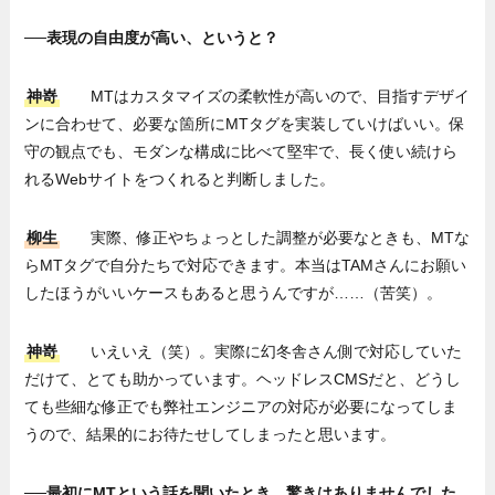
──表現の自由度が高い、というと？
神嵜
MTはカスタマイズの柔軟性が高いので、目指すデザイ
ンに合わせて、必要な箇所にMTタグを実装していけばいい。保
守の観点でも、モダンな構成に比べて堅牢で、長く使い続けら
れるWebサイトをつくれると判断しました。
柳生
実際、修正やちょっとした調整が必要なときも、MTな
らMTタグで自分たちで対応できます。本当はTAMさんにお願い
したほうがいいケースもあると思うんですが……（苦笑）。
神嵜
いえいえ（笑）。実際に幻冬舎さん側で対応していた
だけて、とても助かっています。ヘッドレスCMSだと、どうし
ても些細な修正でも弊社エンジニアの対応が必要になってしま
うので、結果的にお待たせしてしまったと思います。
──最初にMTという話を聞いたとき、驚きはありませんでした