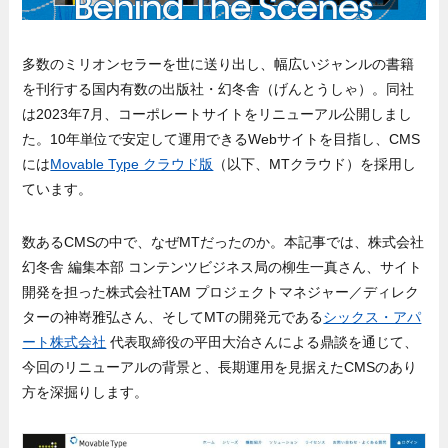
多数のミリオンセラーを世に送り出し、幅広いジャンルの書籍
を刊行する国内有数の出版社・幻冬舎（げんとうしゃ）。同社
は2023年7月、コーポレートサイトをリニューアル公開しまし
た。10年単位で安定して運用できるWebサイトを目指し、CMS
には
Movable Type クラウド版
（以下、MTクラウド）を採用し
ています。
数あるCMSの中で、なぜMTだったのか。本記事では、株式会社
幻冬舎 編集本部 コンテンツビジネス局の柳生一真さん、サイト
開発を担った株式会社TAM プロジェクトマネジャー／ディレク
ターの神嵜雅弘さん、そしてMTの開発元である
シックス・アパ
ート株式会社
代表取締役の平田大治さんによる鼎談を通じて、
今回のリニューアルの背景と、長期運用を見据えたCMSのあり
方を深掘りします。