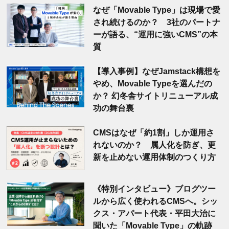
なぜ「Movable Type」は現場で愛
され続けるのか？ 3社のパートナ
ーが語る、“運用に強いCMS”の本
質
【導入事例】なぜJamstack構想を
やめ、Movable Typeを選んだの
か？ 幻冬舎サイトリニューアル成
功の舞台裏
CMSはなぜ「約1割」しか運用さ
れないのか？ 属人化を防ぎ、更
新を止めない運用体制のつくり方
《特別インタビュー》ブログツー
ルから広く使われるCMSへ。シッ
クス・アパート代表・平田大治に
聞いた「Movable Type」の軌跡