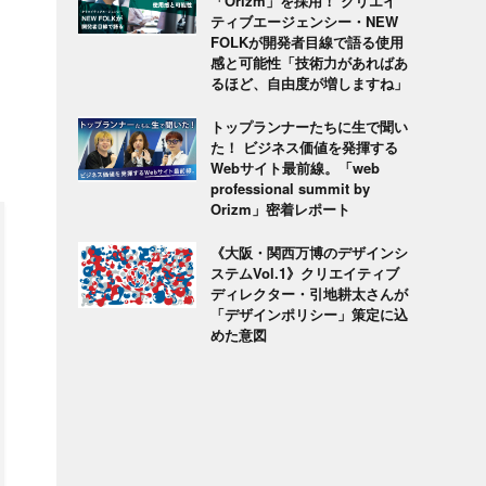
「Orizm」を採用！ クリエイ
ティブエージェンシー・NEW
FOLKが開発者目線で語る使用
感と可能性「技術力があればあ
るほど、自由度が増しますね」
トップランナーたちに生で聞い
た！ ビジネス価値を発揮する
Webサイト最前線。「web
professional summit by
Orizm」密着レポート
《大阪・関西万博のデザインシ
ステムVol.1》クリエイティブ
ディレクター・引地耕太さんが
「デザインポリシー」策定に込
めた意図