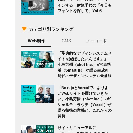
インする｜伊達千代の「今日も
フォントを探して」Vol.6
カテゴリ別ランキング
Web制作
CMS
ノーコード
「聖典的なデザインシステムサ
イトを滅ぼしたいんですよ」
小島芳樹（chot Inc.）×宮原功
治（SmartHR）が語る生成AI
時代のデザインシステム最前線
「Next.jsとVercelで、よりよ
いWebサイトを届けていきた
い」小島芳樹（chot Inc.）×ギ
シェルモ・ラウチ（Vercel）が
語る技術の意義と、これからの
開発
サイトリニューアルに