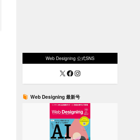
Web Designing 公式SNS
X
Facebook
Instagram
Web Designing 最新号