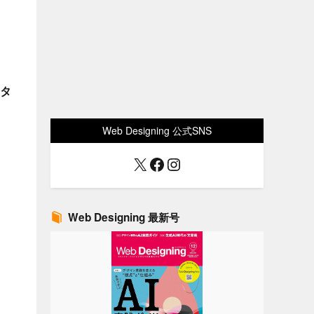
イタ
Web Designing 公式SNS
X
Facebook
Instagram
Web Designing 最新号