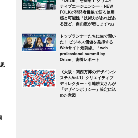
「Orizm」を採用！ クリエイ
ティブエージェンシー・NEW
FOLKが開発者目線で語る使用
感と可能性「技術力があればあ
るほど、自由度が増しますね」
トップランナーたちに生で聞い
た！ ビジネス価値を発揮する
Webサイト最前線。「web
professional summit by
Orizm」密着レポート
a思
《大阪・関西万博のデザインシ
ステムVol.1》クリエイティブ
ディレクター・引地耕太さんが
「デザインポリシー」策定に込
めた意図
開