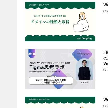
W
F
の
Vo
W