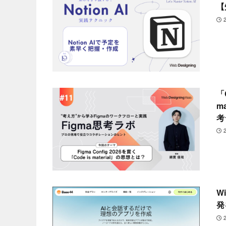
【
「
m
考
W
発