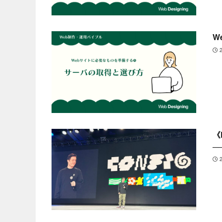
W
《
─