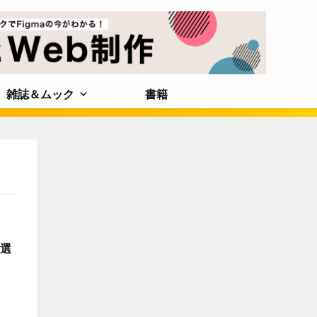
雑誌＆ムック
書籍
9選