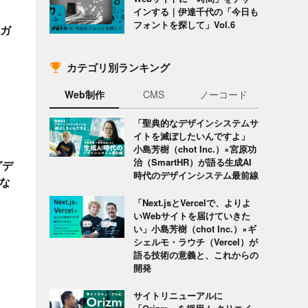
インする｜伊達千代の「今日も
フォントを探して」Vol.6
携ガ
カテゴリ別ランキング
Web制作
CMS
ノーコード
「聖典的なデザインシステムサ
イトを滅ぼしたいんですよ」
小島芳樹（chot Inc.）×宮原功
治（SmartHR）が語る生成AI
グデ
時代のデザインシステム最前線
な
「Next.jsとVercelで、よりよ
いWebサイトを届けていきた
い」小島芳樹（chot Inc.）×ギ
シェルモ・ラウチ（Vercel）が
語る技術の意義と、これからの
開発
サイトリニューアルに