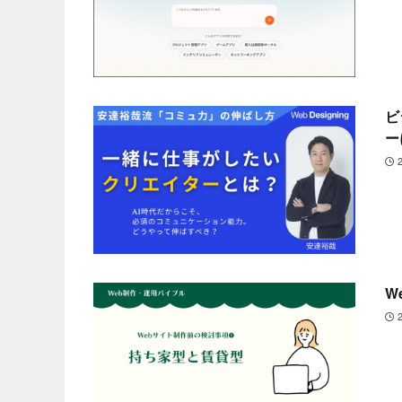
ビ
ー
W