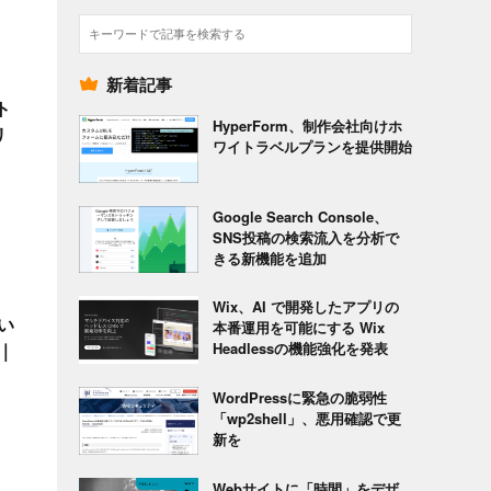
検
索
新着記事
ト
HyperForm、制作会社向けホ
リ
ワイトラベルプランを提供開始
Google Search Console、
SNS投稿の検索流入を分析で
きる新機能を追加
Wix、AI で開発したアプリの
い
本番運用を可能にする Wix
｜
Headlessの機能強化を発表
WordPressに緊急の脆弱性
「wp2shell」、悪用確認で更
新を
Webサイトに「時間」をデザ