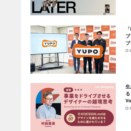
「
ブ
ブ
生
る
Vo