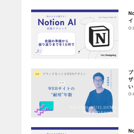
N
イ
ブ
ザ
い
N