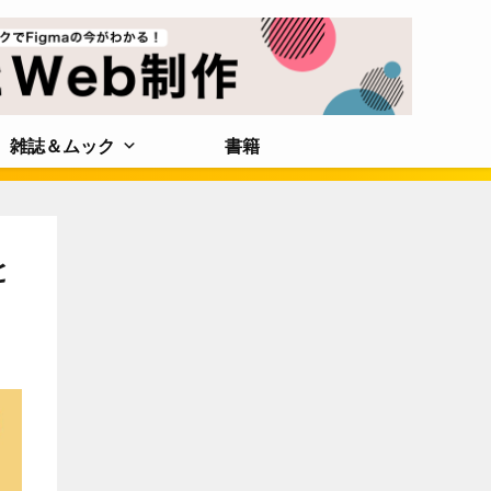
雑誌＆ムック
書籍
と