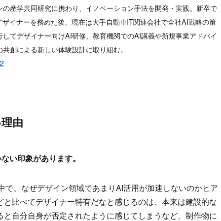
ンの産学共同研究に携わり、イノベーション手法を開発・実践。新卒で
Xデザイナーを務めた後、現在は大手自動車IT関連会社で全社AI戦略の策
してデザイナー向けAI研修、教育機関でのAI講義や新規事業アドバイ
Iの共創による新しい体験設計に取り組む。
k2
い理由
いない印象があります。
中で、なぜデザイン領域であまりAI活用が加速しないのかヒア
どと比べてデザイナー特有だなと感じるのは、本来は建設的な
ると自分自身が否定されたように感じてしまうなど、制作物に