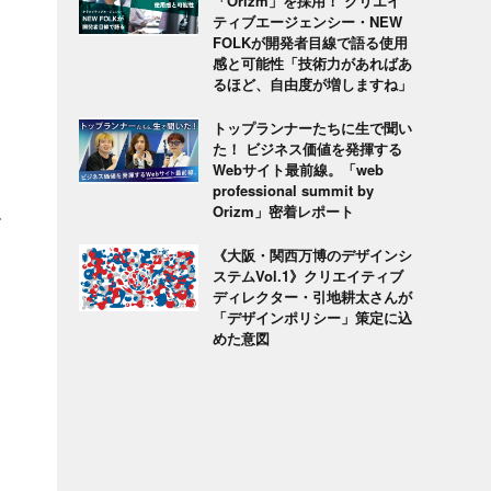
「Orizm」を採用！ クリエイ
ティブエージェンシー・NEW
FOLKが開発者目線で語る使用
感と可能性「技術力があればあ
るほど、自由度が増しますね」
トップランナーたちに生で聞い
た！ ビジネス価値を発揮する
Webサイト最前線。「web
professional summit by
Orizm」密着レポート
ー
《大阪・関西万博のデザインシ
ステムVol.1》クリエイティブ
ディレクター・引地耕太さんが
「デザインポリシー」策定に込
めた意図