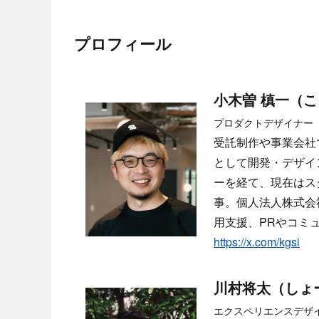
プロフィール
小木曽 槙一（
プロダクトデザイナー
受託制作や事業会社で
として開発・デザイ
ーを経て、現在はス
事。個人法人株式会社
用支援、PRやコミ
https://x.com/kgsi
川村将太（しょ
エクスペリエンスデザ