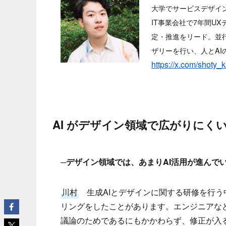
大学でサービスデザイ
IT事業会社で7年間U
定・推進をリード。並行
ザリーを行い、人とA
https://x.com/shoty_
AI がデザイン領域で広がりにく
─デザイン領域では、あまりAI活用が進んで
川村
生成AIとデザインに関する研修を行う
リングをしたことがあります。エンジニアな
議論のためであるにもかかわらず、修正が入