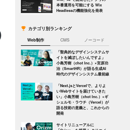
本番運用を可能にする Wix
Headlessの機能強化を発表
カテゴリ別ランキング
Web制作
CMS
ノーコード
「聖典的なデザインシステムサ
イトを滅ぼしたいんですよ」
小島芳樹（chot Inc.）×宮原功
治（SmartHR）が語る生成AI
時代のデザインシステム最前線
「Next.jsとVercelで、よりよ
いWebサイトを届けていきた
い」小島芳樹（chot Inc.）×ギ
シェルモ・ラウチ（Vercel）が
語る技術の意義と、これからの
開発
サイトリニューアルに