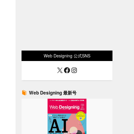
Web Designing 公式SNS
X
Facebook
Instagram
Web Designing 最新号