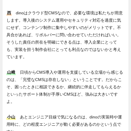
西
dinoはクラウド型CMSなので、必要な環境は私たちが用意
します。導入後のシステム運用やセキュリティ対応を過度に気
にせず、コンテンツ制作に集中しやすいのがメリットです。不
具合があれば、リボルバーに問い合わせていただければいい。
そうした責任の所在を明確にできる点は、導入企業にとって
も、実装を担う制作会社にとっても利点なのではないかと考え
ています。
山﨑
日頃からCMS導入
や運用
を支援している立場から感じる
のは、「完璧なCMSは存在しない」ということです。だからこ
そ、困ったときに相談できるか、継続的に伴走してもらえるか
といったサポート体制が手厚いCMSほど、強みは大きいです
よ。
小山
あとエンジニア目線で気になるのは、dinoの実装時や運
用時に、どの程度エンジニアが動く必要があるのかという点で