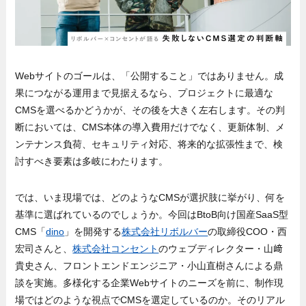
Webサイトのゴールは、「公開すること」ではありません。成
果につながる運用まで見据えるなら、プロジェクトに最適な
CMSを選べるかどうかが、その後を大きく左右します。その判
断においては、CMS本体の導入費用だけでなく、更新体制、メ
ンテナンス負荷、セキュリティ対応、将来的な拡張性まで、検
討すべき要素は多岐にわたります。
では、いま現場では、どのようなCMSが選択肢に挙がり、何を
基準に選ばれているのでしょうか。今回はBtoB向け国産SaaS型
CMS「
dino
」を開発する
株式会社リボルバー
の取締役COO・西
宏司さんと、
株式会社コンセント
のウェブディレクター・山﨑
貴史さん、フロントエンドエンジニア・小山直樹さんによる鼎
談を実施。多様化する企業Webサイトのニーズを前に、制作現
場ではどのような視点でCMSを選定しているのか。そのリアル