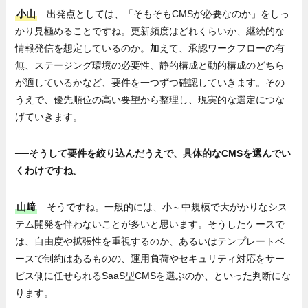
小山
出発点としては、「そもそもCMSが必要なのか」をしっ
かり見極めることですね。更新頻度はどれくらいか、継続的な
情報発信を想定しているのか。加えて、承認ワークフローの有
無、ステージング環境の必要性、静的構成と動的構成のどちら
が適しているかなど、要件を一つずつ確認していきます。その
うえで、優先順位の高い要望から整理し、現実的な選定につな
げていきます。
──そうして要件を絞り込んだうえで、具体的なCMSを選んでい
くわけですね。
山﨑
そうですね。一般的には、小～中規模で大がかりなシス
テム開発を伴わないことが多いと思います。そうしたケースで
は、自由度や拡張性を重視するのか、あるいはテンプレートベ
ースで制約はあるものの、運用負荷やセキュリティ対応をサー
ビス側に任せられるSaaS型CMSを選ぶのか、といった判断にな
ります。