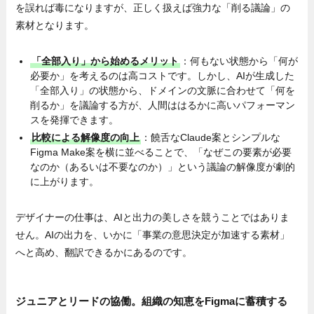
を誤れば毒になりますが、正しく扱えば強力な「削る議論」の
素材となります。
「全部入り」から始めるメリット
：何もない状態から「何が
必要か」を考えるのは高コストです。しかし、AIが生成した
「全部入り」の状態から、ドメインの文脈に合わせて「何を
削るか」を議論する方が、人間ははるかに高いパフォーマン
スを発揮できます。
比較による解像度の向上
：饒舌なClaude案とシンプルな
Figma Make案を横に並べることで、「なぜこの要素が必要
なのか（あるいは不要なのか）」という議論の解像度が劇的
に上がります。
デザイナーの仕事は、AIと出力の美しさを競うことではありま
せん。AIの出力を、いかに「事業の意思決定が加速する素材」
へと高め、翻訳できるかにあるのです。
ジュニアとリードの協働
。
組織の知恵をFigmaに蓄積する