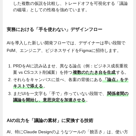
した複数の仮説を比較し、トレードオフを可視化する「議論
の磁場」としての性格を強めています。
実務における「手を使わない」デザインフロー
AIを導入した新しい開発フローでは、デザイナーは早い段階で
PdM、エンジニア、ビジネスサイドをFigmaに招待します。
PRDをAIに読み込ませ、異なる論点（例：ビジネス成長重視
案 vs CSコスト削減案）を持つ
複数のたたき台を生成
する。
それらをキャンバスに並べ、各案の背後にある
「論点」をテ
キストで添える
。
まだUIを一文字も「手で」作っていない段階で、
関係者間の
議論を開始し、意思決定を加速させる
。
AIの出力を「議論の素材」に変換する技術
AI、特にClaude Designのようなツールの「饒舌さ」は、使い方