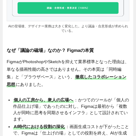
AIの登場後、デザイナー業務は大きく変化した。より議論・合意形成が求められ
ている。
なぜ「議論の磁場」なのか
？
Figmaの本質
FigmaがPhotoshopやSketchを抑えて業界標準となった理由は、
単なる描画性能の高さではありません。その本質は「同時編
集」と「ブラウザベース」という、
徹底したコラボレーション
思想
にありました。
個人の工房から、衆人の広場へ
：かつてのツールが「個人の
作品仕上げ場」であったのに対し、Figmaは最初から「複数
人が同時に思考を同期させるインフラ」として設計されてい
ます。
AI時代における役割の深化
：画面生成コストが下がったこと
で、Figmaは「仕上げの場」としての役割を終え、AIが生成