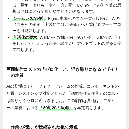
は「足す」よりも「削る」方が難しいため、この引き算の思
想はプロにとって扱いやすいものとなります。
シームレスな移行
: Figma本体へのスムーズな接続は、AIの
出力をそのまま「実装に向けた議論」へと繋げるワークフロ
ーを可能にします。
言語化の要求
: AI側からの問いかけがない分、人間側の「何
をしたいか」という言語化能力が、アウトプットの質を直接
左右します。
画面制作コストの「ゼロ化」と、浮き彫りになるデザイナ
ーの本質
AIの登場により、ワイヤーフレームの作成、コンポーネントの
配置、レスポンシブ対応といった「画面を作る作業」のコスト
は限りなくゼロに近づきました。この劇的な変化は、デザイナ
ーの業務における
「80対20の法則」
を再定義します。
「作業の2割」が圧縮された後の景色