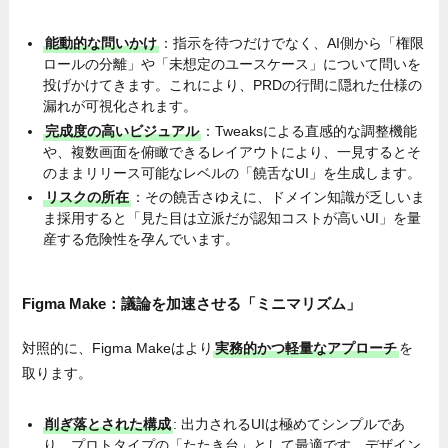
能動的な問いかけ
：指示を待つだけでなく、AI側から「権限
ロールの分離」や「未想定のユースケース」について問いを
投げかけてきます。これにより、PRDの行間に隠れた仕様の
漏れが可視化されます。
完成度の高いビジュアル
：Tweaksによる直感的な調整機能
や、複数画面を俯瞰できるレイアウトにより、一見するとそ
のままリリース可能なレベルの「饒舌なUI」を生成します。
リスクの所在
：その饒舌さゆえに、ドメイン知識が乏しいま
ま採用すると「見た目は立派だが認知コストが高いUI」を量
産する危険性を孕んでいます。
Figma Make：議論を加速させる「ミニマリズム」
対照的に、Figma Makeはより
実務的かつ軽量なアプローチ
を
取ります。
削ぎ落とされた構成
: 出力されるUIは極めてシンプルであ
り、プロトタイプの「たたき台」として最適です。デザイン