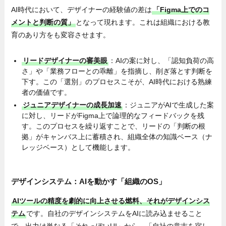
AI時代において、デザイナーの経験値の差は
「Figma上でのコ
メントと判断の質」
となって現れます。これは組織における教
育のあり方をも変容させます。
リードデザイナーの審美眼
：AIの案に対し、「認知負荷の高
さ」や「業務フローとの乖離」を指摘し、削ぎ落とす判断を
下す。この「選別」のプロセスこそが、AI時代における熟練
者の価値です。
ジュニアデザイナーの成長加速
：ジュニアがAIで生成した案
に対し、リードがFigma上で論理的なフィードバックを残
す。このプロセスを繰り返すことで、リードの「判断の根
拠」がキャンバス上に蓄積され、組織全体の知識ベース（ナ
レッジベース）として機能します。
デザインシステム：AIを動かす「組織のOS」
AIツールの精度を劇的に向上させる燃料、それがデザインシス
テム
です。自社のデザインシステムをAIに読み込ませること
で、出力は単なる「それっぽいUI」から、「自社の意志を宿し