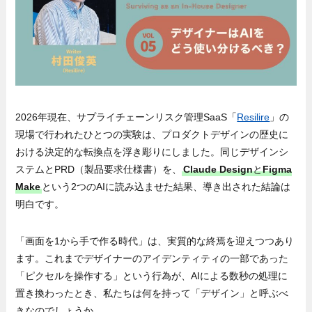
2026年現在、サプライチェーンリスク管理SaaS「
Resilire
」の
現場で行われたひとつの実験は、プロダクトデザインの歴史に
おける決定的な転換点を浮き彫りにしました。同じデザインシ
ステムとPRD（製品要求仕様書）を、
Claude Design
と
Figma
Make
という2つのAIに読み込ませた結果、導き出された結論は
明白です。
「画面を1から手で作る時代」は、実質的な終焉を迎えつつあり
ます。これまでデザイナーのアイデンティティの一部であった
「ピクセルを操作する」という行為が、AIによる数秒の処理に
置き換わったとき、私たちは何を持って「デザイン」と呼ぶべ
きなのでしょうか。