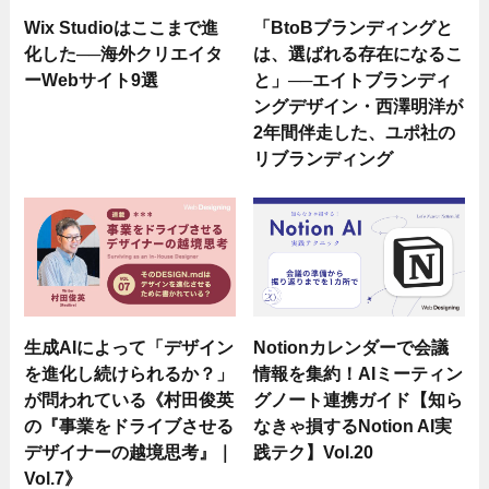
Wix Studioはここまで進
「BtoBブランディングと
化した──海外クリエイタ
は、選ばれる存在になるこ
ーWebサイト9選
と」──エイトブランディ
ングデザイン・西澤明洋が
2年間伴走した、ユポ社の
リブランディング
生成AIによって「デザイン
Notionカレンダーで会議
を進化し続けられるか？」
情報を集約！AIミーティン
が問われている《村田俊英
グノート連携ガイド【知ら
の『事業をドライブさせる
なきゃ損するNotion AI実
デザイナーの越境思考』｜
践テク】Vol.20
Vol.7》