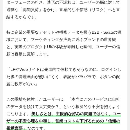
ターフェースの粗さ、造形の不調和は、ユーザーの脳に対して
過剰な「認知負荷」をかけ、直感的な不信感（リスク）へと直
結するからです。
特に企業の重要なアセットや機密データを扱うB2B・SaaSの領
域において、マーケティングが声高に叫ぶブランドの世界観
と、実際のプロダクトUIの体験が乖離した瞬間、ユーザーの信
頼は容易に瓦解します。
「LPやWebサイトは先進的で信頼できそうなのに、ログインし
た後の管理画面が使いにくく、表記がバラバラで、ボタンの配
置に秩序がない」
この乖離を体験したユーザーは、「本当にこのサービスに自社
のデータを預けて大丈夫か？」という根源的な不安を抱くよう
になります。
美しさとは、主観的な好みの問題ではなく、ユー
ザーの不安心理を中和し、営業コストを下げるための「信頼の
視覚言語」
なのです。