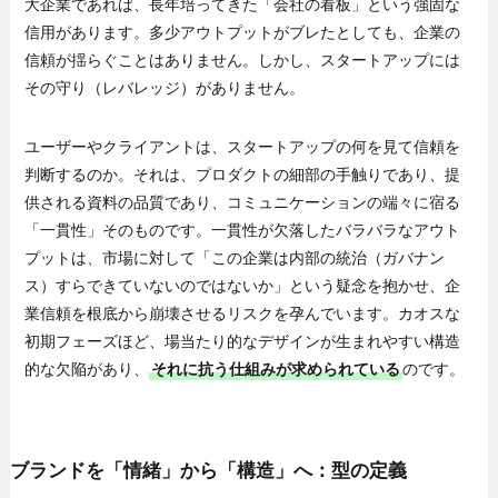
大企業であれば、長年培ってきた「会社の看板」という強固な
信用があります。多少アウトプットがブレたとしても、企業の
信頼が揺らぐことはありません。しかし、スタートアップには
その守り（レバレッジ）がありません。
ユーザーやクライアントは、スタートアップの何を見て信頼を
判断するのか。それは、プロダクトの細部の手触りであり、提
供される資料の品質であり、コミュニケーションの端々に宿る
「一貫性」そのものです。一貫性が欠落したバラバラなアウト
プットは、市場に対して「この企業は内部の統治（ガバナン
ス）すらできていないのではないか」という疑念を抱かせ、企
業信頼を根底から崩壊させるリスクを孕んでいます。カオスな
初期フェーズほど、場当たり的なデザインが生まれやすい構造
的な欠陥があり、
それに抗う仕組みが求められている
のです。
ブランドを「情緒」から「構造」へ：型の定義