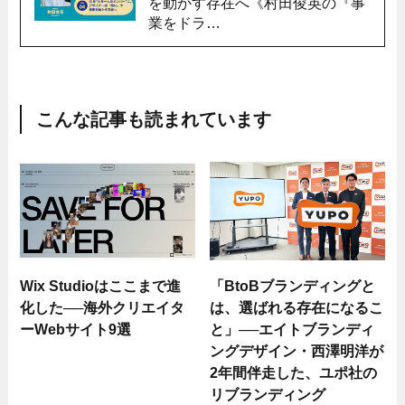
を動かす存在へ《村田俊英の『事
業をドラ…
こんな記事も読まれています
Wix Studioはここまで進
「BtoBブランディングと
化した──海外クリエイタ
は、選ばれる存在になるこ
ーWebサイト9選
と」──エイトブランディ
ングデザイン・西澤明洋が
2年間伴走した、ユポ社の
リブランディング