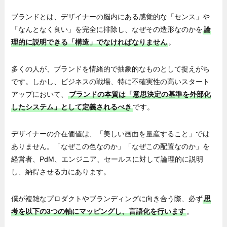
ブランドとは、デザイナーの脳内にある感覚的な「センス」や
「なんとなく良い」を完全に排除し、なぜその造形なのかを
論
理的に説明できる「構造」でなければなりません
。
多くの人が、ブランドを情緒的で抽象的なものとして捉えがち
です。しかし、ビジネスの戦場、特に不確実性の高いスタート
アップにおいて、
ブランドの本質は「意思決定の基準を外部化
したシステム」として定義されるべき
です。
デザイナーの介在価値は、「美しい画面を量産すること」では
ありません。「なぜこの色なのか」「なぜこの配置なのか」を
経営者、PdM、エンジニア、セールスに対して論理的に説明
し、納得させる力にあります。
僕が複雑なプロダクトやブランディングに向き合う際、必ず
思
考を以下の3つの軸にマッピングし、言語化を行います
。