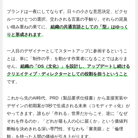
ブランドは一夜にしてならず。日々の小さな意思決定、ピクセ
ル一つひとつの選択、交わされる言葉の手触り。それらの泥臭
い積み重ねの果てに、
組織の共通言語としての「型」はゆっく
りと形成されます
。
一人目のデザイナーとしてスタートアップに参画するというこ
とは、単に「制作の手」を動かす作業者になることではありま
せん。
組織の「OS（文化）」を設計し、アップデートし続ける
クリエイティブ・ディレクターとしての役割を担うということ
です。
これから先のAI時代、PRD（製品要求仕様書）から直接実装や
デザインの初期案が3秒で生成される未来（コモディティ化）が
やってきます。誰もが「作れる」世界だからこそ、逆に「なぜ
それを作るのか」「どれが最も人の心に届くか」という価値判
断軸を決めきれる深い専門性、すなわち「審美眼」と「倫理
観」を持った人間の価値が引き上がります。