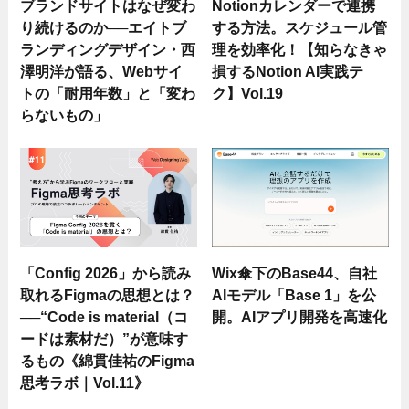
ブランドサイトはなぜ変わ
Notionカレンダーで連携
り続けるのか──エイトブ
する方法。スケジュール管
ランディングデザイン・西
理を効率化！【知らなきゃ
澤明洋が語る、Webサイ
損するNotion AI実践テ
トの「耐用年数」と「変わ
ク】Vol.19
らないもの」
「Config 2026」から読み
Wix傘下のBase44、自社
取れるFigmaの思想とは？
AIモデル「Base 1」を公
──“Code is material（コ
開。AIアプリ開発を高速化
ードは素材だ）”が意味す
るもの《綿貫佳祐のFigma
思考ラボ｜Vol.11》