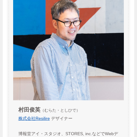
村田俊英
（むらた・としひで）
株式会社Resilire
デザイナー
博報堂アイ・スタジオ、STORES, inc.などでWebデ