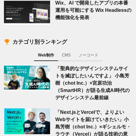
Wix、AI で開発したアプリの本番
運用を可能にする Wix Headlessの
機能強化を発表
カテゴリ別ランキング
Web制作
CMS
ノーコード
「聖典的なデザインシステムサイ
トを滅ぼしたいんですよ」 小島芳
樹（chot Inc.）×宮原功治
（SmartHR）が語る生成AI時代の
デザインシステム最前線
「Next.jsとVercelで、よりよい
Webサイトを届けていきたい」小
島芳樹（chot Inc.）×ギシェルモ・
ラウチ（Vercel）が語る技術の意