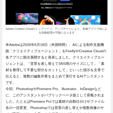
Adobe Creative Cloudのトップページ。アップデートにより、各種アプリでAIによ
る自動処理が可能になります
米Adobeは2026年6月18日（米国時間）、AIによる制作支援機
能「クリエイティブエージェント」をFireflyやCreative Cloudの
各アプリに順次展開すると発表しました。クリエイティブエー
ジェントは、「背景を差し替えてSNS用のサイズにして」「素
材を整理して不要な部分をカットして」といった指示を文章で
伝えると、複数の編集作業をまとめて実行するAIアシスタント
です。
今回、PhotoshopやPremiere Pro、Illustrator、InDesignなど
に、このアシスタントがパブリックベータ版として搭載されま
した。たとえばPremiere Proでは素材の自動仕分けやファイル
名の一括変更、Photoshopでは背景の差し替えや複数画像のサ