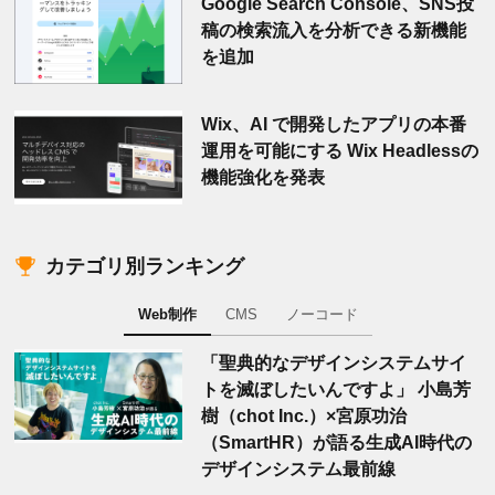
Google Search Console、SNS投
稿の検索流入を分析できる新機能
を追加
Wix、AI で開発したアプリの本番
運用を可能にする Wix Headlessの
機能強化を発表
カテゴリ別ランキング
Web制作
CMS
ノーコード
「聖典的なデザインシステムサイ
トを滅ぼしたいんですよ」 小島芳
樹（chot Inc.）×宮原功治
（SmartHR）が語る生成AI時代の
デザインシステム最前線