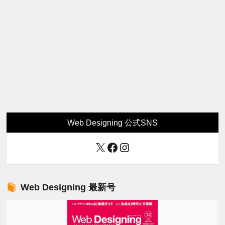
Web Designing 公式SNS
X
Facebook
Instagram
Web Designing 最新号