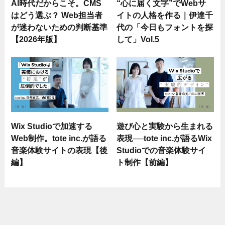
AI時代だからこそ。CMS
“心に届く文字”でWebサ
はどう選ぶ？ Web担当者
イトの人格を作る｜伊達千
が迷わないための判断基準
代の「今日もフォントを探
【2026年版】
して」Vol.5
Wix Studioで加速する
遊び心と実験から生まれる
Web制作。tote inc.が語る
表現──tote inc.が語るWix
音楽体験サイトの表現【後
Studioでの音楽体験サイ
編】
ト制作【前編】