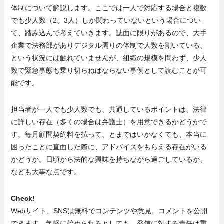
体制について解説します。ここでは一人で対応する場合と複数
でも少人数（2、3人）しか関わっていないという場合につい
て、踏み込んで考えていきます。誌面に限りがあるので、大手
企業で法務部がありデジタル周りの体制で人数を割いている、
という状況には触れていませんが、組織の規模を問わず、少人
数で緊急事態も乗り切らねばならない事例として読むことが可
能です。
担当者が一人でも少人数でも、共通しているポイントは、法律
に詳しい存在（多くの場合は弁護士）を用意できるかどうかで
す。毎月顧問契約料を払って、とまではいかなくても、本当に
困ったことに直面した際に、アドバイスをもらえる存在がいる
かどうか。日頃から法的な興味を持ちながら過ごしているか、
なども大事な点です。
Check!
Webサイト、SNSは無料でコンテンツや意見、コメントを公開
できます。気軽に始められるとしても、発信に対する責任は重