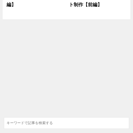
編】
ト制作【前編】
検
索