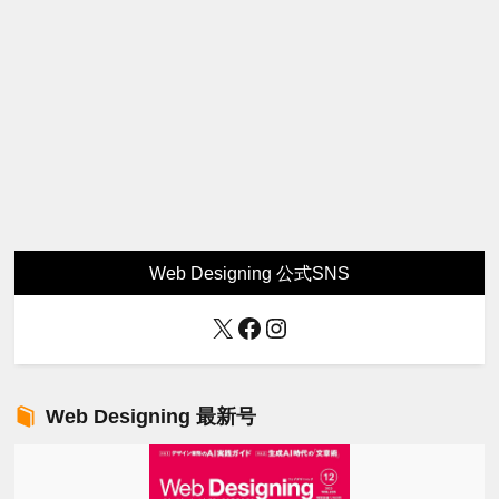
Web Designing 公式SNS
X
Facebook
Instagram
Web Designing 最新号