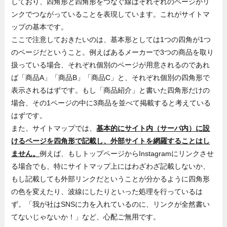
しており、四角形と四角形をつなぐ線はそれぞれのページがリ
ンクでつながっていることを表現しています。これがサイトマ
ップの基本です。
ここで注意しておきたいのは、基本形としては1つの四角が1つ
のページだということ。例えばあるメーカーで3つの商品を取り
扱っている場合、それぞれ個別のページが用意されるのであれ
ば「商品A」「商品B」「商品C」と、それぞれ個別の四角形で
表示されるはずです。もし「商品紹介」と書いた四角形だけの
場合、その1ページの中に3商品を並べて掲載すると考えている
はずです。
また、サイトマップでは、
基本的にサイト内（サーバ内）に設
けるページを四角形で記載し、外部サイトを網羅することはし
ません。
例えば、もしトップページからInstagramにリンクさせ
る場合でも、特にサイトマップ上にはわざわざ記載しないか、
もし記載しても外部リンクだということが分かるように四角形
の色を変えたり、波線にしたりといった処理を行っているは
ず。「我が社はSNSに力を入れているのに、リンクが全然書い
てないじゃないか！」など、心配ご無用です。