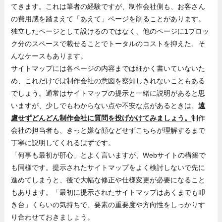
てきます。これは筆者の経験ですが、制作会社側も、お客さん
の費用感を踏まえて「あえて」ページを削ることがあります。
独立したページとして設けるのではなく、他のページに1ブロッ
ク分のスペースで載せることでトータルのコストを抑えた、そ
んなケースもあります。
サイトマップには各ページの内容までは細かく書いていないた
め、これだけでは制作会社の意図を察知しきれないこともある
でしょう。通常はサイトマップの提示と一緒に説明があると思
いますが、少しでもわからない点や不安な点があるときは、
遠
慮せずどんどん制作会社に質問を投げかけてみましょう。
制作
会社の担当者も、きっと嫌な顔などせずこちらが理解するまで
丁寧に説明してくれるはずです。
「何事も最初が肝心」とよく言いますが、Webサイトの構築で
も同様です。提示されたサイトマップをよく検討しないで先に
進めてしまうと、後で大幅な修正や仕様変更が必要になること
もあります。「最初に提示されたサイトマップはあくまでも叩
き台」くらいの気持ちで、要素の重要度や方向性をしっかりす
り合わせておきましょう。