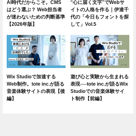
AI時代だからこそ。CMS
“心に届く文字”でWebサ
はどう選ぶ？ Web担当者
イトの人格を作る｜伊達千
が迷わないための判断基準
代の「今日もフォントを探
【2026年版】
して」Vol.5
Wix Studioで加速する
遊び心と実験から生まれる
Web制作。tote inc.が語る
表現──tote inc.が語るWix
音楽体験サイトの表現【後
Studioでの音楽体験サイ
編】
ト制作【前編】