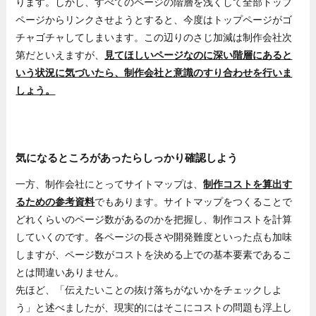
ります。しかし、すべてのページの階層を浅くして全部トップ
ページからリンクさせようとすると、今度はトップページがゴ
チャゴチャしてしまいます。この辺りのさじ加減は制作会社次
第だといえますが、
見てほしいページなのに深い階層にあると
いう状況に気づいたら、制作会社と意識のすり合わせを行いま
しょう。
気になるところがあったらしっかり確認しよう
一方、制作会社にとってサイトマップは、
制作コストを算出す
るための参考資料
でもあります。サイトマップをつくることで
どれくらいのページ数があるのかを把握し、制作コストを計算
していくのです。各ページの長さや開発難度といった点も加味
しますが、ページ数がコストを決める上での基本要素であるこ
とは間違いありません。
先ほど、「伝えたいことの抜け落ちがないかをチェックしよ
う」と述べましたが、現実的にはそこにコストの問題も浮上し