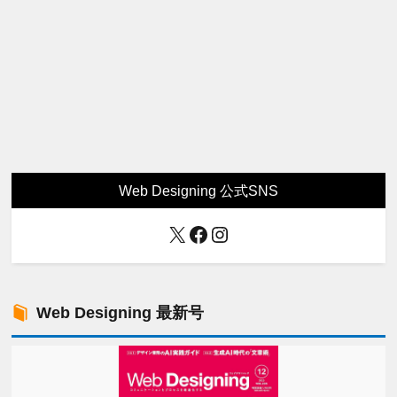
Web Designing 公式SNS
X
Facebook
Instagram
Web Designing 最新号