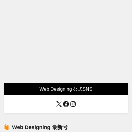
Web Designing 公式SNS
X
Facebook
Instagram
Web Designing 最新号