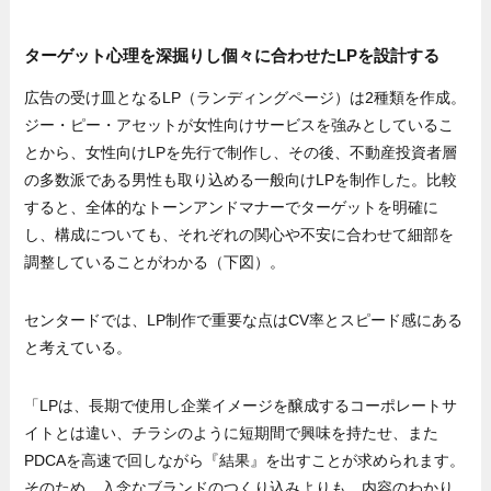
ターゲット心理を深掘りし個々に合わせたLPを設計する
広告の受け皿となるLP（ランディングページ）は2種類を作成。
ジー・ピー・アセットが女性向けサービスを強みとしているこ
とから、女性向けLPを先行で制作し、その後、不動産投資者層
の多数派である男性も取り込める一般向けLPを制作した。比較
すると、全体的なトーンアンドマナーでターゲットを明確に
し、構成についても、それぞれの関心や不安に合わせて細部を
調整していることがわかる（下図）。
センタードでは、LP制作で重要な点はCV率とスピード感にある
と考えている。
「LPは、長期で使用し企業イメージを醸成するコーポレートサ
イトとは違い、チラシのように短期間で興味を持たせ、また
PDCAを高速で回しながら『結果』を出すことが求められます。
そのため、入念なブランドのつくり込みよりも、内容のわかり