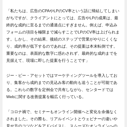
「私たちは、広告のCPAやLPのCV率という話に帰結してしまい
がちですが、クライアントにとっては、広告やLPの成果は、最
終的な成約に至るまでの通過点にすぎません。例えば、申込み
フォームの項目を極限まで減らすことでLPのCV率は上げられま
す。しかし、その結果、後続のステップで営業がやりにくくな
り、成約率が低下するのであれば、その提案は本末転倒です。
重要なのは、表面的な数字に惑わされず、最終的な成約までを
見据えて、現場に即した提案を行うことです」
ジー・ピー・アセットではマーケティングツールを導入してお
り、集客から成約までの見込み客の動向も追うことが可能であ
る。これらの数字を定例会で共有しながら、センタードでは
Webに関する改善提案を幅広く行っている。
「コロナ禍で、セミナーもオンライン開催へと変化を余儀なく
されました。その際も、リアルイベントとウェビナーの違いや
見せ方のコツなどをアドバイスし、スムーズなオンラインへの