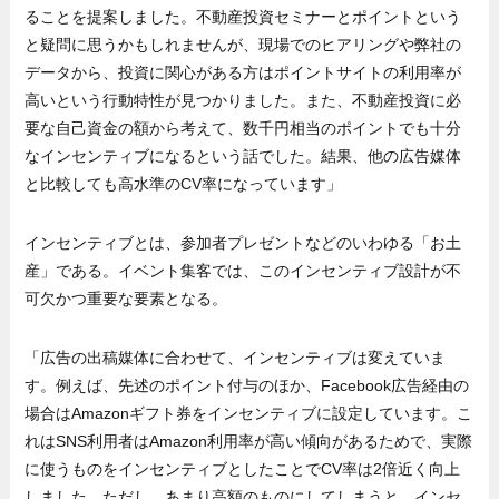
ることを提案しました。不動産投資セミナーとポイントという
と疑問に思うかもしれませんが、現場でのヒアリングや弊社の
データから、投資に関心がある方はポイントサイトの利用率が
高いという行動特性が見つかりました。また、不動産投資に必
要な自己資金の額から考えて、数千円相当のポイントでも十分
なインセンティブになるという話でした。結果、他の広告媒体
と比較しても高水準のCV率になっています」
インセンティブとは、参加者プレゼントなどのいわゆる「お土
産」である。イベント集客では、このインセンティブ設計が不
可欠かつ重要な要素となる。
「広告の出稿媒体に合わせて、インセンティブは変えていま
す。例えば、先述のポイント付与のほか、Facebook広告経由の
場合はAmazonギフト券をインセンティブに設定しています。こ
れはSNS利用者はAmazon利用率が高い傾向があるためで、実際
に使うものをインセンティブとしたことでCV率は2倍近く向上
しました。ただし、あまり高額のものにしてしまうと、インセ