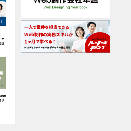
るこ
キャ
実現
ote
験サ