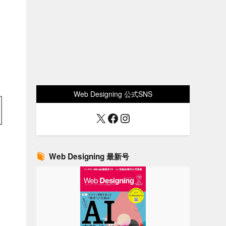
Web Designing 公式SNS
X
Facebook
Instagram
Web Designing 最新号