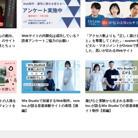
らの船出。
Webサイトの内製化は成功している？
「アクセス数よりも『正しく届け
」のサイト
読者アンケートご協力のお願い
と』を尊重してくれた」- susten
軟性とちょっ
ピタル・マネジメントがOrizmで
した、思いが伝わるWebサイト
イトの人格を
Wix Studioで加速するWeb制作。tote
遊び心と実験から生まれる表現──t
フォントを
inc.が語る音楽体験サイトの表現【後
inc.が語るWix Studioでの音楽体
編】
イト制作【前編】