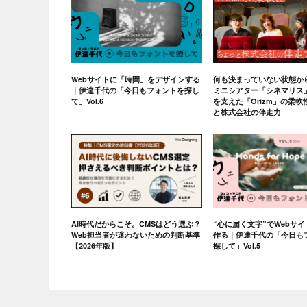
Webサイトに「時間」をデザインする
何も決まっていない状態か
｜伊達千代の「今日もフォントを探し
ミニシアター「シネマリス
て」Vol.6
を支えた「Orizm」の柔
と株式会社の伴走力
AI時代だからこそ。CMSはどう選ぶ？
“心に届く文字”でWebサ
Web担当者が迷わないための判断基準
作る｜伊達千代の「今日も
【2026年版】
探して」Vol.5