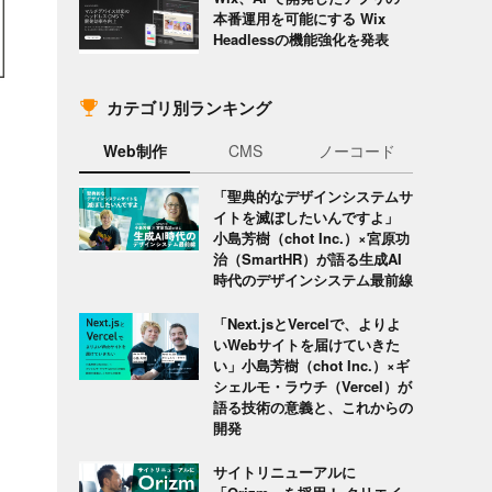
本番運用を可能にする Wix
Headlessの機能強化を発表
カテゴリ別ランキング
Web制作
CMS
ノーコード
「聖典的なデザインシステムサ
イトを滅ぼしたいんですよ」
小島芳樹（chot Inc.）×宮原功
治（SmartHR）が語る生成AI
時代のデザインシステム最前線
「Next.jsとVercelで、よりよ
いWebサイトを届けていきた
い」小島芳樹（chot Inc.）×ギ
シェルモ・ラウチ（Vercel）が
語る技術の意義と、これからの
開発
サイトリニューアルに