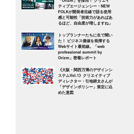
「Orizm」を採用！ クリエイ
ティブエージェンシー・NEW
FOLKが開発者目線で語る使用
感と可能性「技術力があればあ
るほど、自由度が増しますね」
トップランナーたちに生で聞い
た！ ビジネス価値を発揮する
Webサイト最前線。「web
professional summit by
Orizm」密着レポート
《大阪・関西万博のデザインシ
ステムVol.1》クリエイティブ
ディレクター・引地耕太さんが
「デザインポリシー」策定に込
めた意図