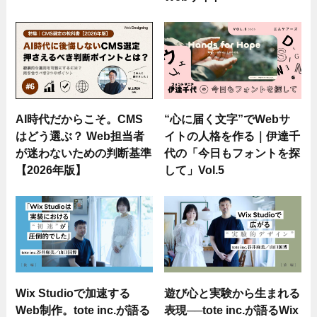
AI時代だからこそ。CMS
“心に届く文字”でWebサ
はどう選ぶ？ Web担当者
イトの人格を作る｜伊達千
が迷わないための判断基準
代の「今日もフォントを探
【2026年版】
して」Vol.5
Wix Studioで加速する
遊び心と実験から生まれる
Web制作。tote inc.が語る
表現──tote inc.が語るWix