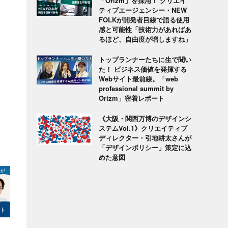
「Orizm」を採用！ クリエイ
ティブエージェンシー・NEW
FOLKが開発者目線で語る使用
感と可能性「技術力があればあ
るほど、自由度が増しますね」
トップランナーたちに生で聞い
た！ ビジネス価値を発揮する
Webサイト最前線。「web
professional summit by
Orizm」密着レポート
《大阪・関西万博のデザインシ
ステムVol.1》クリエイティブ
ディレクター・引地耕太さんが
「デザインポリシー」策定に込
めた意図