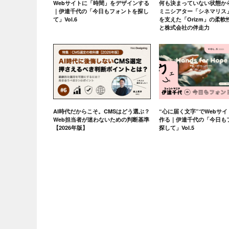
Webサイトに「時間」をデザインする
何も決まっていない状態か
｜伊達千代の「今日もフォントを探し
ミニシアター「シネマリス
て」Vol.6
を支えた「Orizm」の柔
と株式会社の伴走力
AI時代だからこそ。CMSはどう選ぶ？
“心に届く文字”でWebサ
Web担当者が迷わないための判断基準
作る｜伊達千代の「今日も
【2026年版】
探して」Vol.5