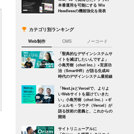
本番運用を可能にする Wix
Headlessの機能強化を発表
カテゴリ別ランキング
Web制作
CMS
ノーコード
「聖典的なデザインシステムサ
イトを滅ぼしたいんですよ」
小島芳樹（chot Inc.）×宮原功
治（SmartHR）が語る生成AI
時代のデザインシステム最前線
「Next.jsとVercelで、よりよ
いWebサイトを届けていきた
い」小島芳樹（chot Inc.）×ギ
シェルモ・ラウチ（Vercel）が
語る技術の意義と、これからの
開発
サイトリニューアルに