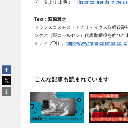
データより 出典：「
Historical trends in the
Text：萩原雅之
トランスコスモス・アナリティクス取締役副社
ングス（現ニールセン）代表取締役を約10年
イティブ刊）。
http://www.trans-cosmos.co.jp/
こんな記事も読まれています