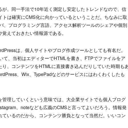
るが、同一手法で10年近く測定し安定したトレンドなので、信
イトは確実にCMS化に向かっているということだ。ちなみに取
ーバ、プログラミング言語、アクセス解析ツールのシェアや個別
ひ覚えておきたい情報源である。
dPressは、個人サイトやブログ作成ツールとしても有名だ。
いて、当初はエディターでHTMLを書き、FTPでファイルをア
り、コンテンツをHTMLに直接書き込んだりしていた時期も
dPress、Wix、TypePadなどのサービスにはわくわくしたも
を管理していくという意味では、大企業サイトでも個人ブログ
nstagram、noteなども広義のCMSと言ってよいだろう。情報発
れているのだから、コンテンツ勝負となって当然だ。いいコン