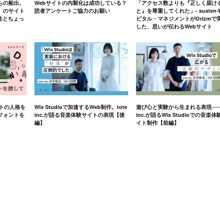
らの船出。
Webサイトの内製化は成功している？
「アクセス数よりも『正しく届け
」のサイト
読者アンケートご協力のお願い
と』を尊重してくれた」- susten
軟性とちょっ
ピタル・マネジメントがOrizmで
した、思いが伝わるWebサイト
イトの人格を
Wix Studioで加速するWeb制作。tote
遊び心と実験から生まれる表現──t
フォントを
inc.が語る音楽体験サイトの表現【後
inc.が語るWix Studioでの音楽体
編】
イト制作【前編】