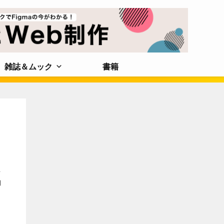
雑誌＆ムック
書籍
た
約