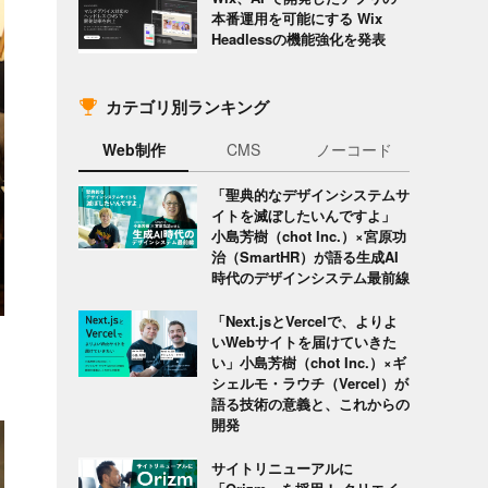
本番運用を可能にする Wix
Headlessの機能強化を発表
カテゴリ別ランキング
Web制作
CMS
ノーコード
「聖典的なデザインシステムサ
イトを滅ぼしたいんですよ」
小島芳樹（chot Inc.）×宮原功
治（SmartHR）が語る生成AI
時代のデザインシステム最前線
「Next.jsとVercelで、よりよ
いWebサイトを届けていきた
い」小島芳樹（chot Inc.）×ギ
シェルモ・ラウチ（Vercel）が
語る技術の意義と、これからの
開発
サイトリニューアルに