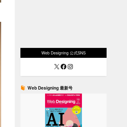
Web Designing 公式SNS
X
Facebook
Instagram
Web Designing 最新号