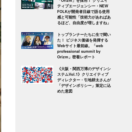
「Orizm」を採用！ クリエイ
ティブエージェンシー・NEW
FOLKが開発者目線で語る使用
感と可能性「技術力があればあ
るほど、自由度が増しますね」
トップランナーたちに生で聞い
た！ ビジネス価値を発揮する
Webサイト最前線。「web
professional summit by
Orizm」密着レポート
《大阪・関西万博のデザインシ
ステムVol.1》クリエイティブ
ディレクター・引地耕太さんが
「デザインポリシー」策定に込
めた意図