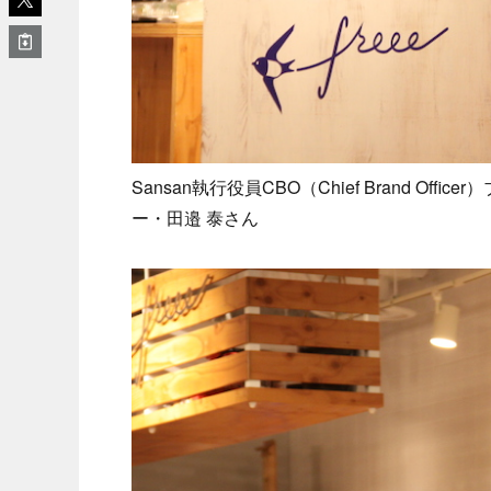
Sansan執行役員CBO（Chief Brand O
ー・田邉 泰さん