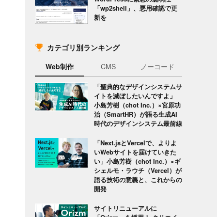
「wp2shell」、悪用確認で更
新を
カテゴリ別ランキング
Web制作
CMS
ノーコード
「聖典的なデザインシステムサ
イトを滅ぼしたいんですよ」
小島芳樹（chot Inc.）×宮原功
治（SmartHR）が語る生成AI
時代のデザインシステム最前線
「Next.jsとVercelで、よりよ
いWebサイトを届けていきた
い」小島芳樹（chot Inc.）×ギ
シェルモ・ラウチ（Vercel）が
語る技術の意義と、これからの
開発
サイトリニューアルに