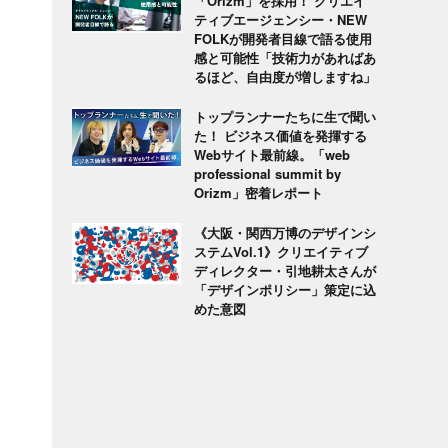
「Orizm」を採用！ クリエイ
ティブエージェンシー・NEW
FOLKが開発者目線で語る使用
感と可能性「技術力があればあ
るほど、自由度が増しますね」
トップランナーたちに生で聞い
た！ ビジネス価値を発揮する
Webサイト最前線。「web
professional summit by
Orizm」密着レポート
《大阪・関西万博のデザインシ
ステムVol.1》クリエイティブ
ディレクター・引地耕太さんが
「デザインポリシー」策定に込
めた意図