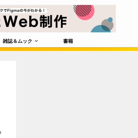
雑誌＆ムック
書籍
イ
n