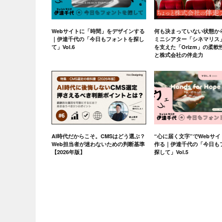
Webサイトに「時間」をデザインする
何も決まっていない状態か
｜伊達千代の「今日もフォントを探し
ミニシアター「シネマリス
て」Vol.6
を支えた「Orizm」の柔
と株式会社の伴走力
AI時代だからこそ。CMSはどう選ぶ？
“心に届く文字”でWebサ
Web担当者が迷わないための判断基準
作る｜伊達千代の「今日も
【2026年版】
探して」Vol.5