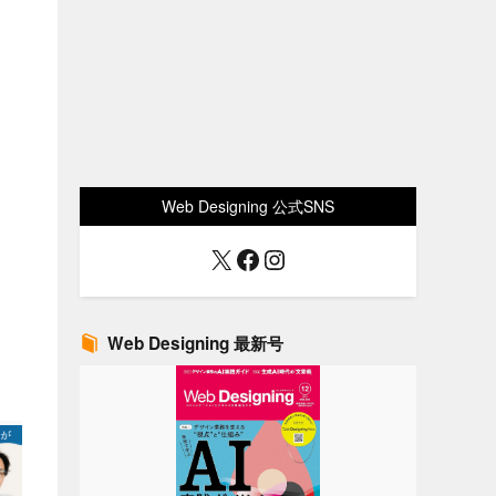
Web Designing 公式SNS
X
Facebook
Instagram
Web Designing 最新号