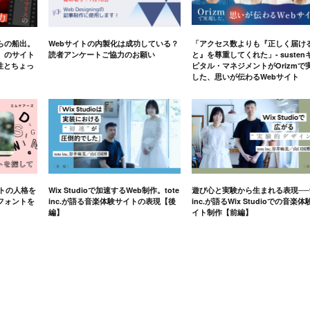
らの船出。
Webサイトの内製化は成功している？
「アクセス数よりも『正しく届け
」のサイト
読者アンケートご協力のお願い
と』を尊重してくれた」- susten
軟性とちょっ
ピタル・マネジメントがOrizmで
した、思いが伝わるWebサイト
イトの人格を
Wix Studioで加速するWeb制作。tote
遊び心と実験から生まれる表現──t
フォントを
inc.が語る音楽体験サイトの表現【後
inc.が語るWix Studioでの音楽体
編】
イト制作【前編】