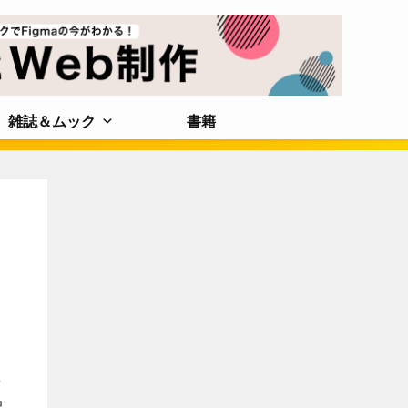
雑誌＆ムック
書籍
や
配