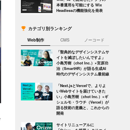
本番運用を可能にする Wix
Headlessの機能強化を発表
カテゴリ別ランキング
Web制作
CMS
ノーコード
「聖典的なデザインシステムサ
イトを滅ぼしたいんですよ」
小島芳樹（chot Inc.）×宮原功
治（SmartHR）が語る生成AI
時代のデザインシステム最前線
「Next.jsとVercelで、よりよ
いWebサイトを届けていきた
い」小島芳樹（chot Inc.）×ギ
シェルモ・ラウチ（Vercel）が
語る技術の意義と、これからの
開発
需
サイトリニューアルに