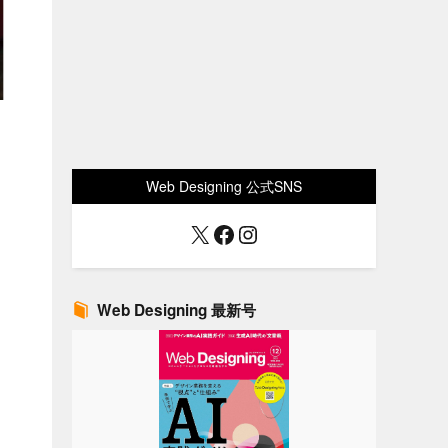
Web Designing 公式SNS
X
Facebook
Instagram
Web Designing 最新号