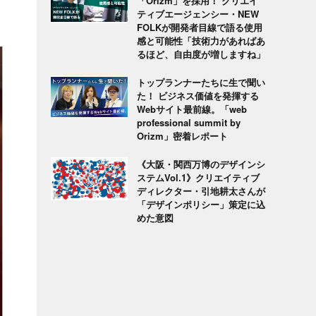
「Orizm」を採用！ クリエイ
ティブエージェンシー・NEW
FOLKが開発者目線で語る使用
感と可能性「技術力があればあ
るほど、自由度が増しますね」
トップランナーたちに生で聞い
た！ ビジネス価値を発揮する
Webサイト最前線。「web
professional summit by
Orizm」密着レポート
《大阪・関西万博のデザインシ
ステムVol.1》クリエイティブ
ディレクター・引地耕太さんが
「デザインポリシー」策定に込
めた意図