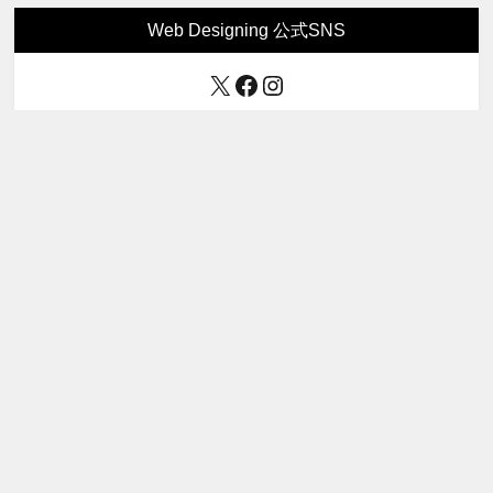
Web Designing 公式SNS
X
Facebook
Instagram
Web Designing 最新号
Web Designing 2025年12月号