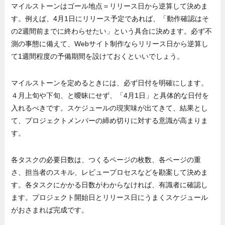
マイルストーンはゴール地点＝リリース日から逆算して決めま
す。例えば、4月1日にリリース予定であれば、「動作確認はそ
の2週間前までに終わらせたい」という具合に決めます。必ず不
測の事態に備えて、Webサイト制作ならリリース日から逆算し
て1週間程度の予備期間を設けておくといいでしょう。
マイルストーンを定めるときには、必ず日付を明確にします。
４月上旬や下旬、と曖昧にせず、「4月1日」と具体的な日付を
入れるべきです。スケジュールの現実味が出てきて、結果とし
て、プロジェクトメンバーの締め切りに対する意識が高まりま
す。
各タスクの必要日数は、つくるページの枚数、各ページの重
さ、担当者のスキル、レビュープロセスなどを勘案して決めま
す。各タスクにかかる日数がわからなければ、有識者に確認し
ます。プロジェクト開始日とリリース日にうまくスケジュール
がおさまれば完成です。