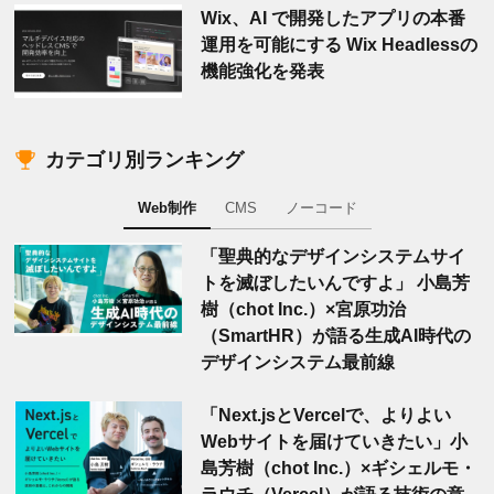
Wix、AI で開発したアプリの本番
運用を可能にする Wix Headlessの
機能強化を発表
カテゴリ別ランキング
Web制作
CMS
ノーコード
「聖典的なデザインシステムサイ
トを滅ぼしたいんですよ」 小島芳
樹（chot Inc.）×宮原功治
（SmartHR）が語る生成AI時代の
デザインシステム最前線
「Next.jsとVercelで、よりよい
Webサイトを届けていきたい」小
島芳樹（chot Inc.）×ギシェルモ・
ラウチ（Vercel）が語る技術の意