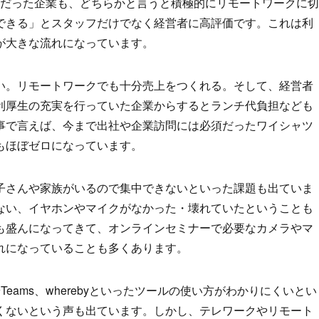
Gだった企業も、どちらかと言うと積極的にリモートワークに切
できる」とスタッフだけでなく経営者に高評価です。これは利
が大きな流れになっています。
い。リモートワークでも十分売上をつくれる。そして、経営者
利厚生の充実を行っていた企業からするとランチ代負担なども
事で言えば、今まで出社や企業訪問には必須だったワイシャツ
もほぼゼロになっています。
子さんや家族がいるので集中できないといった課題も出ていま
ない、イヤホンやマイクがなかった・壊れていたということも
も盛んになってきて、オンラインセミナーで必要なカメラやマ
れになっていることも多くあります。
eams、wherebyといったツールの使い方がわかりにくいとい
くないという声も出ています。しかし、テレワークやリモート