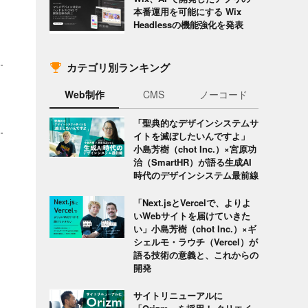
本番運用を可能にする Wix
Headlessの機能強化を発表
カテゴリ別ランキング
Web制作
CMS
ノーコード
「聖典的なデザインシステムサ
イトを滅ぼしたいんですよ」
小島芳樹（chot Inc.）×宮原功
治（SmartHR）が語る生成AI
時代のデザインシステム最前線
「Next.jsとVercelで、よりよ
いWebサイトを届けていきた
い」小島芳樹（chot Inc.）×ギ
シェルモ・ラウチ（Vercel）が
語る技術の意義と、これからの
開発
サイトリニューアルに