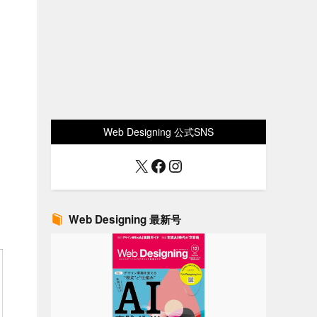
Web Designing 公式SNS
X
Facebook
Instagram
Web Designing 最新号