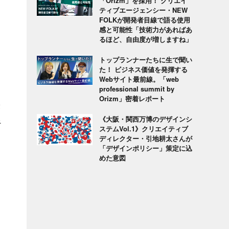
「Orizm」を採用！ クリエイ
ティブエージェンシー・NEW
FOLKが開発者目線で語る使用
感と可能性「技術力があればあ
るほど、自由度が増しますね」
トップランナーたちに生で聞い
た！ ビジネス価値を発揮する
Webサイト最前線。「web
professional summit by
Orizm」密着レポート
最
良
《大阪・関西万博のデザインシ
ステムVol.1》クリエイティブ
ディレクター・引地耕太さんが
「デザインポリシー」策定に込
めた意図