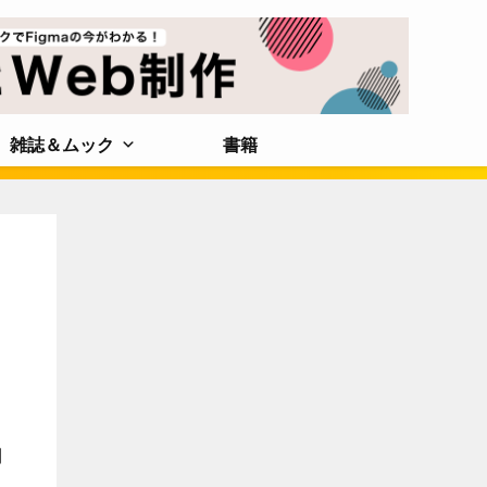
雑誌＆ムック
書籍
利